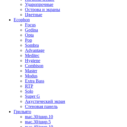
Ударопрочные
Острова и экраны
Цветные
Ecophon
Focus
Gedina
Opta
Pop
Sombra
Advantage
Meditec
Hygiene
Combison
Master
Modus
Extra Bass
RTP
Solo
Super G
Акустический экран
Стеновая панель
Грильято
выс.30/шир.10
выс.30/шир.5
выс.40/шир.10