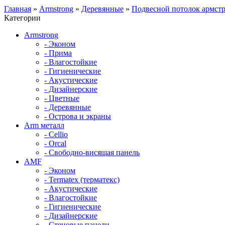
Главная
»
Armstrong
»
Деревянные
»
Подвесной потолок армст
Категории
Armstrong
- Эконом
- Прима
- Влагостойкие
- Гигиенические
- Акустические
- Дизайнерские
- Цветные
- Деревянные
- Острова и экраны
Arm металл
- Cellio
- Orcal
- Свободно-висящая панель
AMF
- Эконом
- Termatex (терматекс)
- Акустические
- Влагостойкие
- Гигиенические
- Дизайнерские
- Стеновые панели