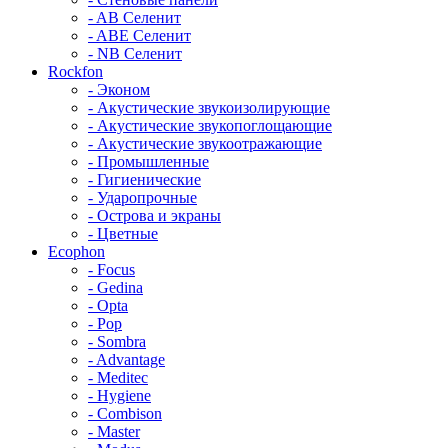
- AB Селенит
- ABE Селенит
- NB Селенит
Rockfon
- Эконом
- Акустические звукоизолирующие
- Акустические звукопоглощающие
- Акустические звукоотражающие
- Промышленные
- Гигиенические
- Ударопрочные
- Острова и экраны
- Цветные
Ecophon
- Focus
- Gedina
- Opta
- Pop
- Sombra
- Advantage
- Meditec
- Hygiene
- Combison
- Master