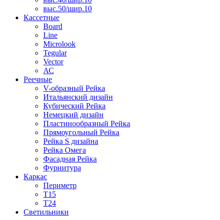
выс.50/шир.10
Кассетные
Board
Line
Microlook
Tegular
Vector
АС
Реечные
V-образный Рейка
Итальянский дизайн
Кубический Рейка
Немецкий дизайн
Пластинообразный Рейка
Прямоугольный Рейка
Рейка S дизайна
Рейка Омега
Фасадная Рейка
Фурнитура
Каркас
Периметр
Т15
Т24
Светильники