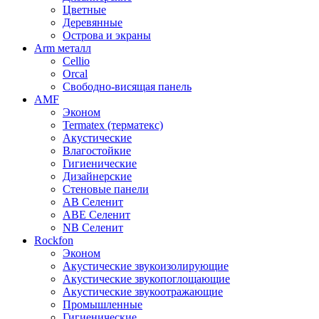
Цветные
Деревянные
Острова и экраны
Arm металл
Cellio
Orcal
Свободно-висящая панель
AMF
Эконом
Termatex (терматекс)
Акустические
Влагостойкие
Гигиенические
Дизайнерские
Стеновые панели
AB Селенит
ABE Селенит
NB Селенит
Rockfon
Эконом
Акустические звукоизолирующие
Акустические звукопоглощающие
Акустические звукоотражающие
Промышленные
Гигиенические