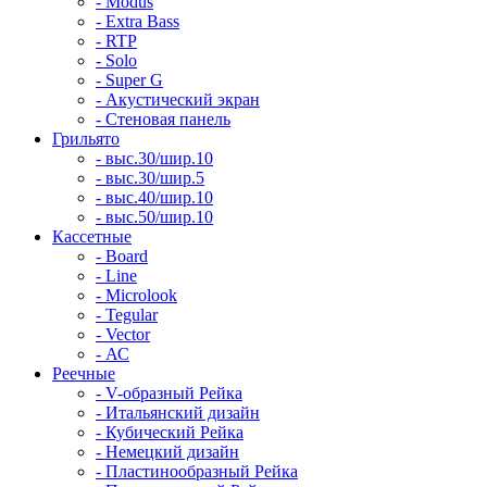
- Modus
- Extra Bass
- RTP
- Solo
- Super G
- Акустический экран
- Стеновая панель
Грильято
- выс.30/шир.10
- выс.30/шир.5
- выс.40/шир.10
- выс.50/шир.10
Кассетные
- Board
- Line
- Microlook
- Tegular
- Vector
- АС
Реечные
- V-образный Рейка
- Итальянский дизайн
- Кубический Рейка
- Немецкий дизайн
- Пластинообразный Рейка