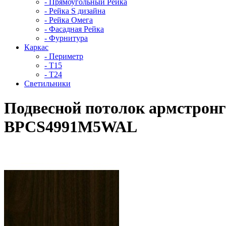
- Прямоугольный Рейка
- Рейка S дизайна
- Рейка Омега
- Фасадная Рейка
- Фурнитура
Каркас
- Периметр
- Т15
- Т24
Светильники
Подвесной потолок армстронг
BPCS4991M5WAL