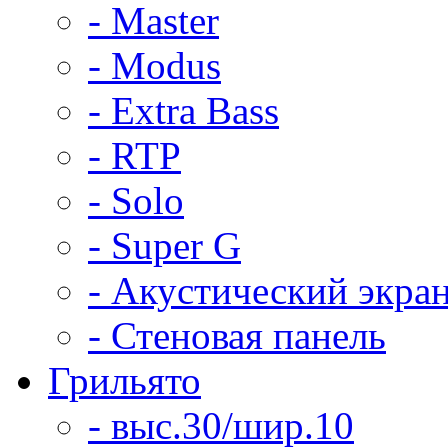
- Master
- Modus
- Extra Bass
- RTP
- Solo
- Super G
- Акустический экра
- Стеновая панель
Грильято
- выс.30/шир.10