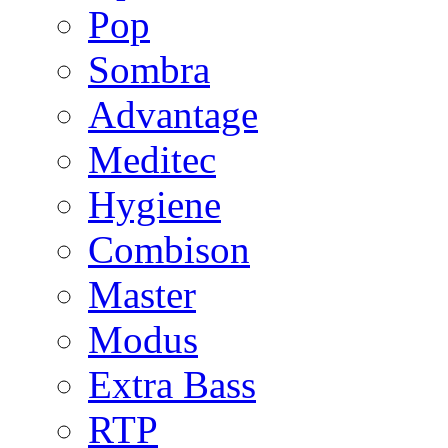
Pop
Sombra
Advantage
Meditec
Hygiene
Combison
Master
Modus
Extra Bass
RTP