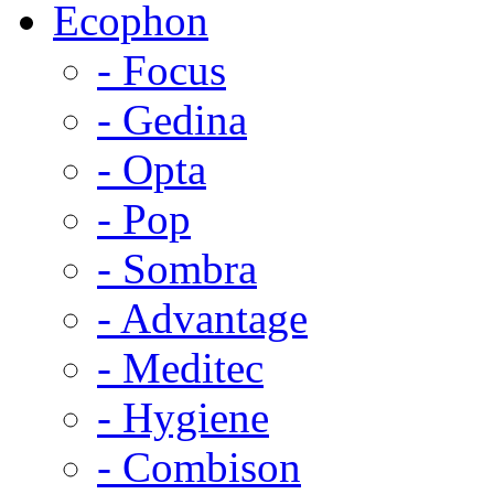
Ecophon
- Focus
- Gedina
- Opta
- Pop
- Sombra
- Advantage
- Meditec
- Hygiene
- Combison