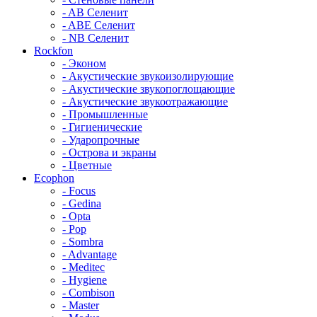
- AB Селенит
- ABE Селенит
- NB Селенит
Rockfon
- Эконом
- Акустические звукоизолирующие
- Акустические звукопоглощающие
- Акустические звукоотражающие
- Промышленные
- Гигиенические
- Ударопрочные
- Острова и экраны
- Цветные
Ecophon
- Focus
- Gedina
- Opta
- Pop
- Sombra
- Advantage
- Meditec
- Hygiene
- Combison
- Master