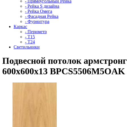
- Прямоугольный Рейка
- Рейка S дизайна
- Рейка Омега
- Фасадная Рейка
- Фурнитура
Каркас
- Периметр
- Т15
- Т24
Светильники
Подвесной потолок армстрон
600x600x13 BPCS5506M5OA