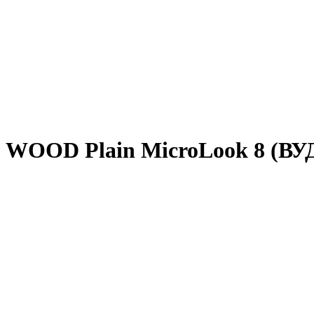
г WOOD Plain MicroLook 8 (В
K