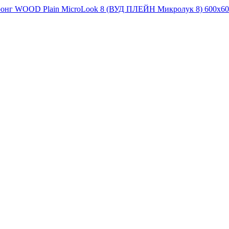
тронг WOOD Plain MicroLook 8 (ВУД ПЛЕЙН Микролук 8) 600