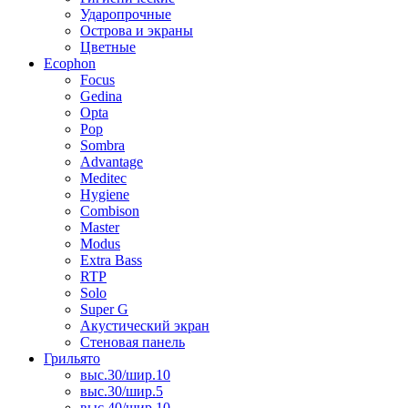
Ударопрочные
Острова и экраны
Цветные
Ecophon
Focus
Gedina
Opta
Pop
Sombra
Advantage
Meditec
Hygiene
Combison
Master
Modus
Extra Bass
RTP
Solo
Super G
Акустический экран
Стеновая панель
Грильято
выс.30/шир.10
выс.30/шир.5
выс.40/шир.10