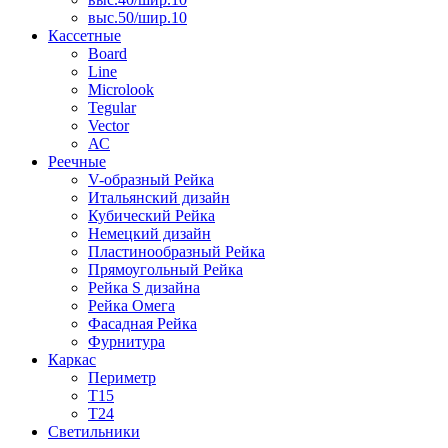
выс.50/шир.10
Кассетные
Board
Line
Microlook
Tegular
Vector
АС
Реечные
V-образный Рейка
Итальянский дизайн
Кубический Рейка
Немецкий дизайн
Пластинообразный Рейка
Прямоугольный Рейка
Рейка S дизайна
Рейка Омега
Фасадная Рейка
Фурнитура
Каркас
Периметр
Т15
Т24
Светильники