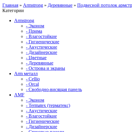
Главная
»
Armstrong
»
Деревянные
»
Подвесной потолок армс
Категории
Armstrong
- Эконом
- Прима
- Влагостойкие
- Гигиенические
- Акустические
- Дизайнерские
- Цветные
- Деревянные
- Острова и экраны
Arm металл
- Cellio
- Orcal
- Свободно-висящая панель
AMF
- Эконом
- Termatex (терматекс)
- Акустические
- Влагостойкие
- Гигиенические
- Дизайнерские
- Стеновые панели