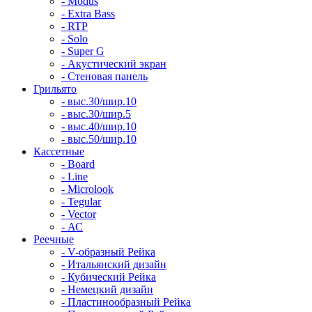
- Modus
- Extra Bass
- RTP
- Solo
- Super G
- Акустический экран
- Стеновая панель
Грильято
- выс.30/шир.10
- выс.30/шир.5
- выс.40/шир.10
- выс.50/шир.10
Кассетные
- Board
- Line
- Microlook
- Tegular
- Vector
- АС
Реечные
- V-образный Рейка
- Итальянский дизайн
- Кубический Рейка
- Немецкий дизайн
- Пластинообразный Рейка