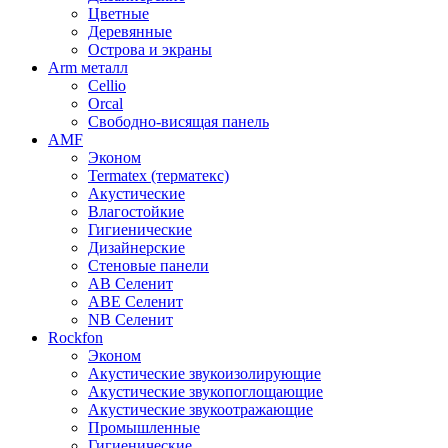
Цветные
Деревянные
Острова и экраны
Arm металл
Cellio
Orcal
Свободно-висящая панель
AMF
Эконом
Termatex (терматекс)
Акустические
Влагостойкие
Гигиенические
Дизайнерские
Стеновые панели
AB Селенит
ABE Селенит
NB Селенит
Rockfon
Эконом
Акустические звукоизолирующие
Акустические звукопоглощающие
Акустические звукоотражающие
Промышленные
Гигиенические