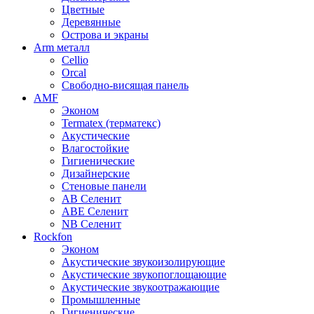
Цветные
Деревянные
Острова и экраны
Arm металл
Cellio
Orcal
Свободно-висящая панель
AMF
Эконом
Termatex (терматекс)
Акустические
Влагостойкие
Гигиенические
Дизайнерские
Стеновые панели
AB Селенит
ABE Селенит
NB Селенит
Rockfon
Эконом
Акустические звукоизолирующие
Акустические звукопоглощающие
Акустические звукоотражающие
Промышленные
Гигиенические