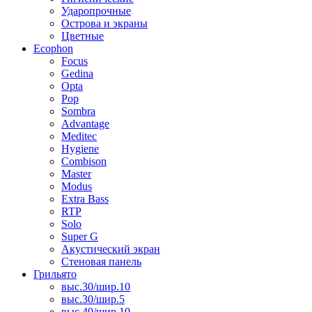
Ударопрочные
Острова и экраны
Цветные
Ecophon
Focus
Gedina
Opta
Pop
Sombra
Advantage
Meditec
Hygiene
Combison
Master
Modus
Extra Bass
RTP
Solo
Super G
Акустический экран
Стеновая панель
Грильято
выс.30/шир.10
выс.30/шир.5
выс.40/шир.10