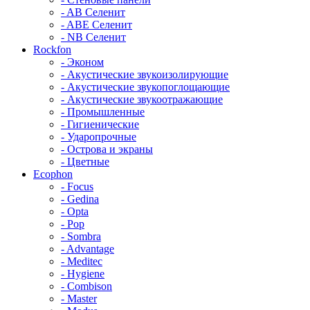
- AB Селенит
- ABE Селенит
- NB Селенит
Rockfon
- Эконом
- Акустические звукоизолирующие
- Акустические звукопоглощающие
- Акустические звукоотражающие
- Промышленные
- Гигиенические
- Ударопрочные
- Острова и экраны
- Цветные
Ecophon
- Focus
- Gedina
- Opta
- Pop
- Sombra
- Advantage
- Meditec
- Hygiene
- Combison
- Master