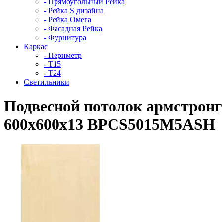
- Прямоугольный Рейка
- Рейка S дизайна
- Рейка Омега
- Фасадная Рейка
- Фурнитура
Каркас
- Периметр
- Т15
- Т24
Светильники
Подвесной потолок армстронг
600x600x13 BPCS5015M5ASH