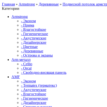
Главная
»
Armstrong
»
Деревянные
»
Подвесной потолок армст
Категории
Armstrong
- Эконом
- Прима
- Влагостойкие
- Гигиенические
- Акустические
- Дизайнерские
- Цветные
- Деревянные
- Острова и экраны
Arm металл
- Cellio
- Orcal
- Свободно-висящая панель
AMF
- Эконом
- Termatex (терматекс)
- Акустические
- Влагостойкие
- Гигиенические
- Дизайнерские
- Стеновые панели