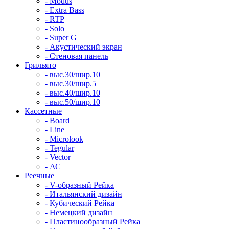
- Modus
- Extra Bass
- RTP
- Solo
- Super G
- Акустический экран
- Стеновая панель
Грильято
- выс.30/шир.10
- выс.30/шир.5
- выс.40/шир.10
- выс.50/шир.10
Кассетные
- Board
- Line
- Microlook
- Tegular
- Vector
- АС
Реечные
- V-образный Рейка
- Итальянский дизайн
- Кубический Рейка
- Немецкий дизайн
- Пластинообразный Рейка