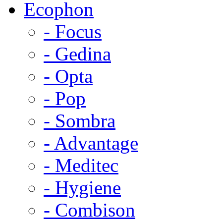
Ecophon
- Focus
- Gedina
- Opta
- Pop
- Sombra
- Advantage
- Meditec
- Hygiene
- Combison