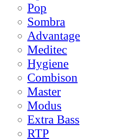
Pop
Sombra
Advantage
Meditec
Hygiene
Combison
Master
Modus
Extra Bass
RTP