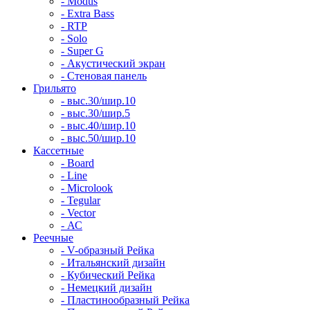
- Modus
- Extra Bass
- RTP
- Solo
- Super G
- Акустический экран
- Стеновая панель
Грильято
- выс.30/шир.10
- выс.30/шир.5
- выс.40/шир.10
- выс.50/шир.10
Кассетные
- Board
- Line
- Microlook
- Tegular
- Vector
- АС
Реечные
- V-образный Рейка
- Итальянский дизайн
- Кубический Рейка
- Немецкий дизайн
- Пластинообразный Рейка