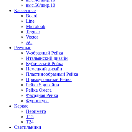
выс.50/шир.10
Кассетные
Board
Line
Microlook
Tegular
Vector
АС
Реечные
V-образный Рейка
Итальянский дизайн
Кубический Рейка
Немецкий дизайн
Пластинообразный Рейка
Прямоугольный Рейка
Рейка S дизайна
Рейка Омега
Фасадная Рейка
Фурнитура
Каркас
Периметр
Т15
Т24
Светильники