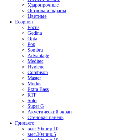
Ударопрочные
Острова и экраны
Цветные
Ecophon
Focus
Gedina
Opta
Pop
Sombra
Advantage
Meditec
Hygiene
Combison
Master
Modus
Extra Bass
RTP
Solo
Super G
Акустический экран
Стеновая панель
Грильято
выс.30/шир.10
выс.30/шир.5
выс.40/шир.10