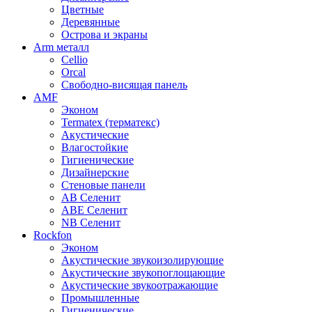
Цветные
Деревянные
Острова и экраны
Arm металл
Cellio
Orcal
Свободно-висящая панель
AMF
Эконом
Termatex (терматекс)
Акустические
Влагостойкие
Гигиенические
Дизайнерские
Стеновые панели
AB Селенит
ABE Селенит
NB Селенит
Rockfon
Эконом
Акустические звукоизолирующие
Акустические звукопоглощающие
Акустические звукоотражающие
Промышленные
Гигиенические