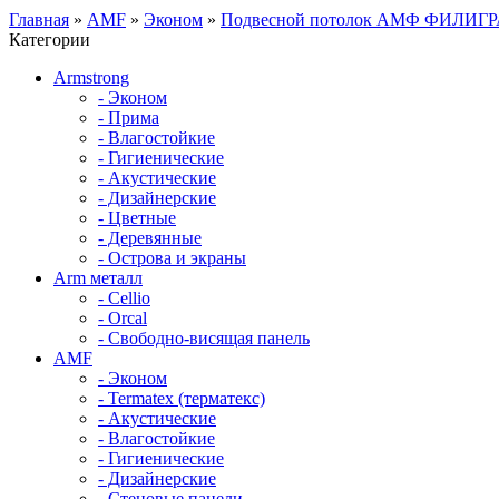
Главная
»
AMF
»
Эконом
»
Подвесной потолок АМФ ФИЛИГРА
Категории
Armstrong
- Эконом
- Прима
- Влагостойкие
- Гигиенические
- Акустические
- Дизайнерские
- Цветные
- Деревянные
- Острова и экраны
Arm металл
- Cellio
- Orcal
- Свободно-висящая панель
AMF
- Эконом
- Termatex (терматекс)
- Акустические
- Влагостойкие
- Гигиенические
- Дизайнерские
- Стеновые панели