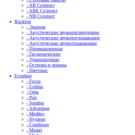
- AB Селенит
- ABE Селенит
- NB Селенит
Rockfon
- Эконом
- Акустические звукоизолирующие
- Акустические звукопоглощающие
- Акустические звукоотражающие
- Промышленные
- Гигиенические
- Ударопрочные
- Острова и экраны
- Цветные
Ecophon
- Focus
- Gedina
- Opta
- Pop
- Sombra
- Advantage
- Meditec
- Hygiene
- Combison
- Master