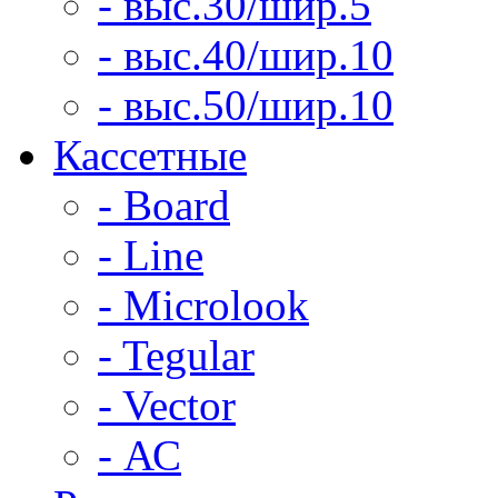
- выс.30/шир.5
- выс.40/шир.10
- выс.50/шир.10
Кассетные
- Board
- Line
- Microlook
- Tegular
- Vector
- АС