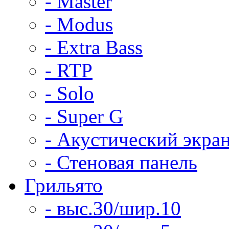
- Master
- Modus
- Extra Bass
- RTP
- Solo
- Super G
- Акустический экра
- Стеновая панель
Грильято
- выс.30/шир.10