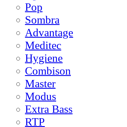
Pop
Sombra
Advantage
Meditec
Hygiene
Combison
Master
Modus
Extra Bass
RTP