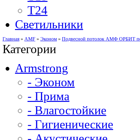
Т24
Светильники
Главная
»
AMF
»
Эконом
»
Подвесной потолок АМФ ОРБИТ пер
Категории
Armstrong
- Эконом
- Прима
- Влагостойкие
- Гигиенические
- Акустические