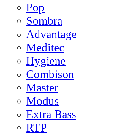
Pop
Sombra
Advantage
Meditec
Hygiene
Combison
Master
Modus
Extra Bass
RTP