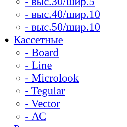
- выс.30/шир.5
- выс.40/шир.10
- выс.50/шир.10
Кассетные
- Board
- Line
- Microlook
- Tegular
- Vector
- АС