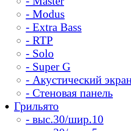
- Master
- Modus
- Extra Bass
- RTP
- Solo
- Super G
- Акустический экра
- Стеновая панель
Грильято
- выс.30/шир.10