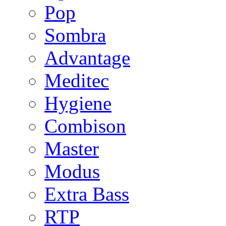
Pop
Sombra
Advantage
Meditec
Hygiene
Combison
Master
Modus
Extra Bass
RTP