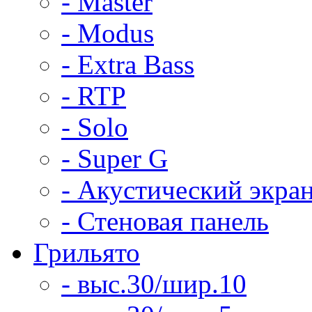
- Master
- Modus
- Extra Bass
- RTP
- Solo
- Super G
- Акустический экра
- Стеновая панель
Грильято
- выс.30/шир.10