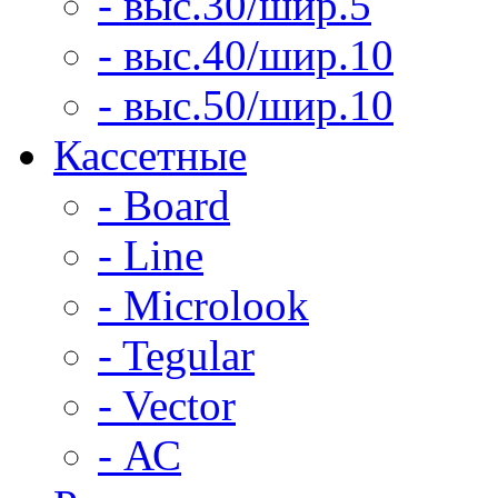
- выс.30/шир.5
- выс.40/шир.10
- выс.50/шир.10
Кассетные
- Board
- Line
- Microlook
- Tegular
- Vector
- АС