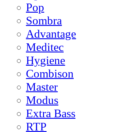
Pop
Sombra
Advantage
Meditec
Hygiene
Combison
Master
Modus
Extra Bass
RTP