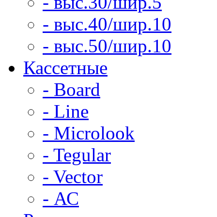
- выс.30/шир.5
- выс.40/шир.10
- выс.50/шир.10
Кассетные
- Board
- Line
- Microlook
- Tegular
- Vector
- АС