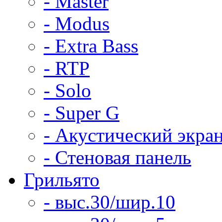
- Master
- Modus
- Extra Bass
- RTP
- Solo
- Super G
- Акустический экра
- Стеновая панель
Грильято
- выс.30/шир.10