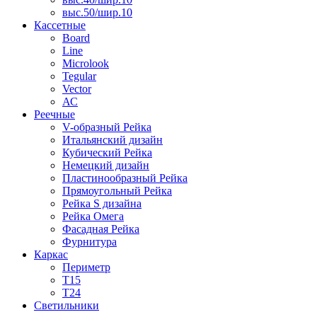
выс.50/шир.10
Кассетные
Board
Line
Microlook
Tegular
Vector
АС
Реечные
V-образный Рейка
Итальянский дизайн
Кубический Рейка
Немецкий дизайн
Пластинообразный Рейка
Прямоугольный Рейка
Рейка S дизайна
Рейка Омега
Фасадная Рейка
Фурнитура
Каркас
Периметр
Т15
Т24
Светильники