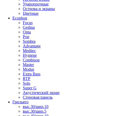
Ударопрочные
Острова и экраны
Цветные
Ecophon
Focus
Gedina
Opta
Pop
Sombra
Advantage
Meditec
Hygiene
Combison
Master
Modus
Extra Bass
RTP
Solo
Super G
Акустический экран
Стеновая панель
Грильято
выс.30/шир.10
выс.30/шир.5
выс.40/шир.10