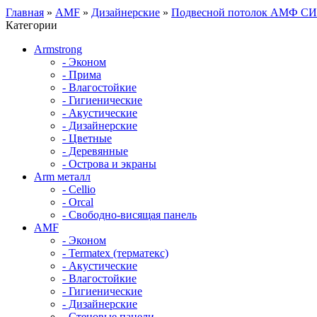
Главная
»
AMF
»
Дизайнерские
»
Подвесной потолок АМФ СИМ
Категории
Armstrong
- Эконом
- Прима
- Влагостойкие
- Гигиенические
- Акустические
- Дизайнерские
- Цветные
- Деревянные
- Острова и экраны
Arm металл
- Cellio
- Orcal
- Свободно-висящая панель
AMF
- Эконом
- Termatex (терматекс)
- Акустические
- Влагостойкие
- Гигиенические
- Дизайнерские
- Стеновые панели