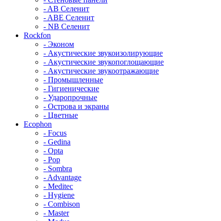
- AB Селенит
- ABE Селенит
- NB Селенит
Rockfon
- Эконом
- Акустические звукоизолирующие
- Акустические звукопоглощающие
- Акустические звукоотражающие
- Промышленные
- Гигиенические
- Ударопрочные
- Острова и экраны
- Цветные
Ecophon
- Focus
- Gedina
- Opta
- Pop
- Sombra
- Advantage
- Meditec
- Hygiene
- Combison
- Master