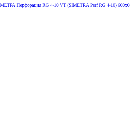
ЕТРА Перфорация RG 4-10 VT (SIMETRA Perf RG 4-10) 600x