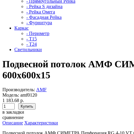
- Прямоугольный Рейка
- Рейка S дизайна
- Рейка Омега
- Фасадная Рейка
- Фурнитура
Каркас
- Периметр
- Т15
- Т24
Светильники
Подвесной потолок АМФ СИМ
600x600x15
Производитель:
AMF
Модель:
amf0120
1 183.68 р.
в закладки
сравнение
Описание
Характеристики
Подвесной потолок АМФ СИМЕТРА Перфорация RG 4-10 VT 