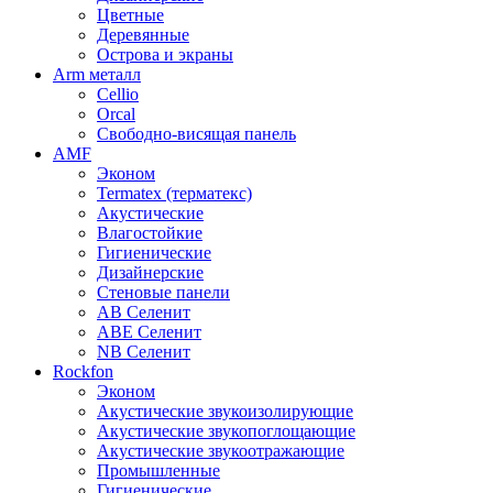
Цветные
Деревянные
Острова и экраны
Arm металл
Cellio
Orcal
Свободно-висящая панель
AMF
Эконом
Termatex (терматекс)
Акустические
Влагостойкие
Гигиенические
Дизайнерские
Стеновые панели
AB Селенит
ABE Селенит
NB Селенит
Rockfon
Эконом
Акустические звукоизолирующие
Акустические звукопоглощающие
Акустические звукоотражающие
Промышленные
Гигиенические