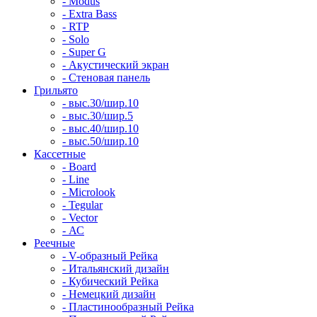
- Modus
- Extra Bass
- RTP
- Solo
- Super G
- Акустический экран
- Стеновая панель
Грильято
- выс.30/шир.10
- выс.30/шир.5
- выс.40/шир.10
- выс.50/шир.10
Кассетные
- Board
- Line
- Microlook
- Tegular
- Vector
- АС
Реечные
- V-образный Рейка
- Итальянский дизайн
- Кубический Рейка
- Немецкий дизайн
- Пластинообразный Рейка