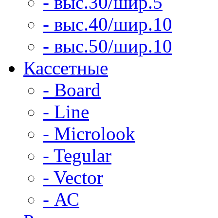
- выс.30/шир.5
- выс.40/шир.10
- выс.50/шир.10
Кассетные
- Board
- Line
- Microlook
- Tegular
- Vector
- АС