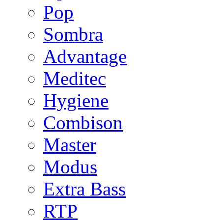
Pop
Sombra
Advantage
Meditec
Hygiene
Combison
Master
Modus
Extra Bass
RTP