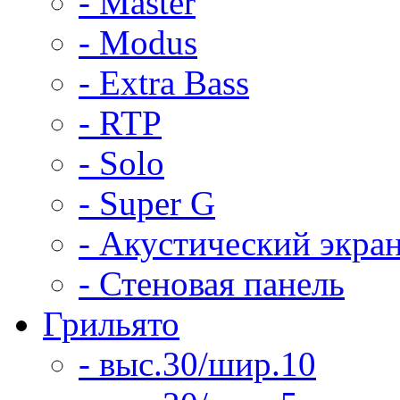
- Master
- Modus
- Extra Bass
- RTP
- Solo
- Super G
- Акустический экра
- Стеновая панель
Грильято
- выс.30/шир.10