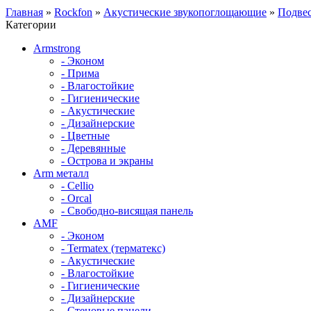
Главная
»
Rockfon
»
Акустические звукопоглощающие
»
Подвес
Категории
Armstrong
- Эконом
- Прима
- Влагостойкие
- Гигиенические
- Акустические
- Дизайнерские
- Цветные
- Деревянные
- Острова и экраны
Arm металл
- Cellio
- Orcal
- Свободно-висящая панель
AMF
- Эконом
- Termatex (терматекс)
- Акустические
- Влагостойкие
- Гигиенические
- Дизайнерские
- Стеновые панели