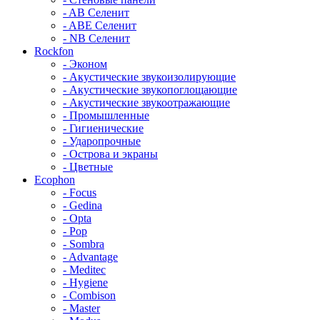
- AB Селенит
- ABE Селенит
- NB Селенит
Rockfon
- Эконом
- Акустические звукоизолирующие
- Акустические звукопоглощающие
- Акустические звукоотражающие
- Промышленные
- Гигиенические
- Ударопрочные
- Острова и экраны
- Цветные
Ecophon
- Focus
- Gedina
- Opta
- Pop
- Sombra
- Advantage
- Meditec
- Hygiene
- Combison
- Master