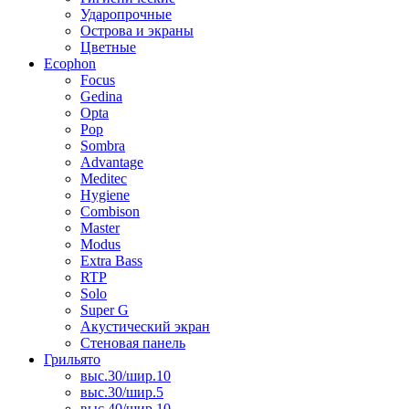
Ударопрочные
Острова и экраны
Цветные
Ecophon
Focus
Gedina
Opta
Pop
Sombra
Advantage
Meditec
Hygiene
Combison
Master
Modus
Extra Bass
RTP
Solo
Super G
Акустический экран
Стеновая панель
Грильято
выс.30/шир.10
выс.30/шир.5
выс.40/шир.10