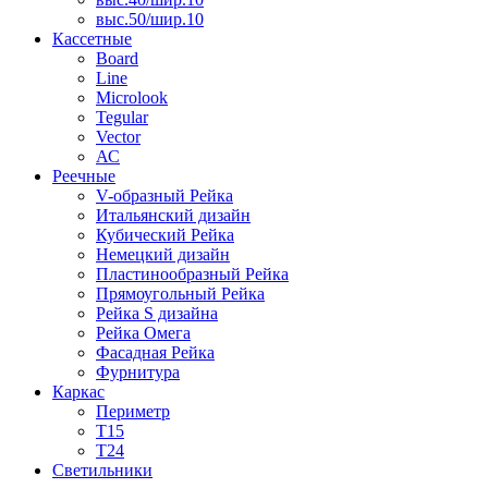
выс.50/шир.10
Кассетные
Board
Line
Microlook
Tegular
Vector
АС
Реечные
V-образный Рейка
Итальянский дизайн
Кубический Рейка
Немецкий дизайн
Пластинообразный Рейка
Прямоугольный Рейка
Рейка S дизайна
Рейка Омега
Фасадная Рейка
Фурнитура
Каркас
Периметр
Т15
Т24
Светильники