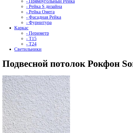
- Прямоугольный Рейка
- Рейка S дизайна
- Рейка Омега
- Фасадная Рейка
- Фурнитура
Каркас
- Периметр
- Т15
- Т24
Светильники
Подвесной потолок Рокфон So