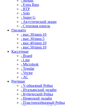
- Modus
- Extra Bass
- RTP
- Solo
- Super G
- Акустический экран
- Стеновая панель
Грильято
- выс.30/шир.10
- выс.30/шир.5
- выс.40/шир.10
- выс.50/шир.10
Кассетные
- Board
- Line
- Microlook
- Tegular
- Vector
- АС
Реечные
- V-образный Рейка
- Итальянский дизайн
- Кубический Рейка
- Немецкий дизайн
- Пластинообразный Рейка