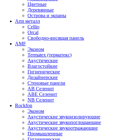
Цветные
Деревянные
Острова и экраны
Arm металл
Cellio
Orcal
Свободно-висящая панель
AMF
Эконом
Termatex (терматекс)
Акустические
Влагостойкие
Гигиенические
Дизайнерские
Стеновые панели
AB Селенит
ABE Селенит
NB Селенит
Rockfon
Эконом
Акустические звукоизолирующие
Акустические звукопоглощающие
Акустические звукоотражающие
Промышленные
Гигиенические