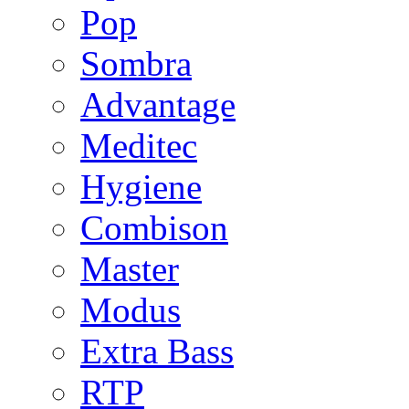
Pop
Sombra
Advantage
Meditec
Hygiene
Combison
Master
Modus
Extra Bass
RTP