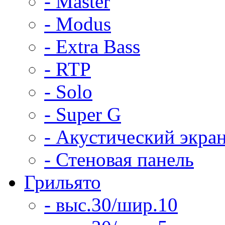
- Master
- Modus
- Extra Bass
- RTP
- Solo
- Super G
- Акустический экра
- Стеновая панель
Грильято
- выс.30/шир.10