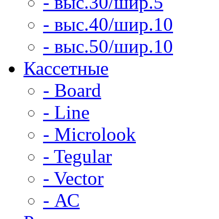
- выс.30/шир.5
- выс.40/шир.10
- выс.50/шир.10
Кассетные
- Board
- Line
- Microlook
- Tegular
- Vector
- АС