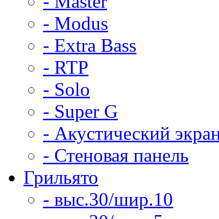
- Master
- Modus
- Extra Bass
- RTP
- Solo
- Super G
- Акустический экра
- Стеновая панель
Грильято
- выс.30/шир.10