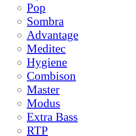
Pop
Sombra
Advantage
Meditec
Hygiene
Combison
Master
Modus
Extra Bass
RTP