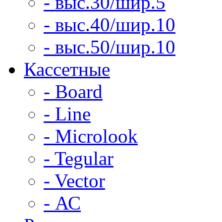
- выс.30/шир.5
- выс.40/шир.10
- выс.50/шир.10
Кассетные
- Board
- Line
- Microlook
- Tegular
- Vector
- АС