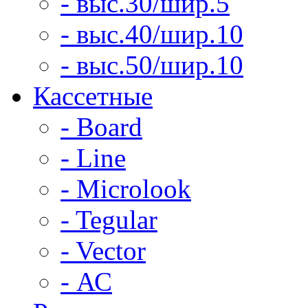
- выс.30/шир.5
- выс.40/шир.10
- выс.50/шир.10
Кассетные
- Board
- Line
- Microlook
- Tegular
- Vector
- АС