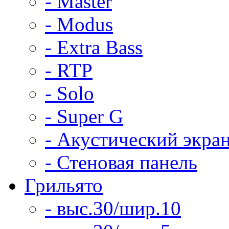
- Master
- Modus
- Extra Bass
- RTP
- Solo
- Super G
- Акустический экра
- Стеновая панель
Грильято
- выс.30/шир.10