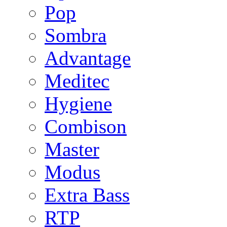
Pop
Sombra
Advantage
Meditec
Hygiene
Combison
Master
Modus
Extra Bass
RTP