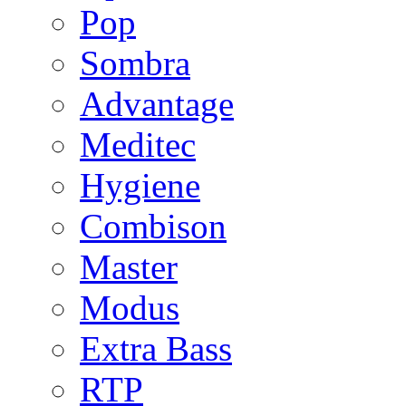
Pop
Sombra
Advantage
Meditec
Hygiene
Combison
Master
Modus
Extra Bass
RTP