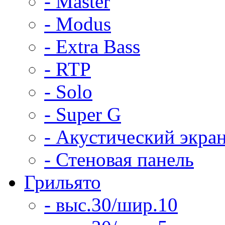
- Master
- Modus
- Extra Bass
- RTP
- Solo
- Super G
- Акустический экра
- Стеновая панель
Грильято
- выс.30/шир.10