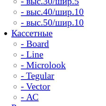
- выс.30/шир.5
- выс.40/шир.10
- выс.50/шир.10
Кассетные
- Board
- Line
- Microlook
- Tegular
- Vector
- АС