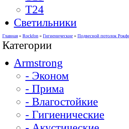
Т24
Светильники
Главная
»
Rockfon
»
Гигиенические
»
Подвесной потолок Рокфо
Категории
Armstrong
- Эконом
- Прима
- Влагостойкие
- Гигиенические
- Акустические