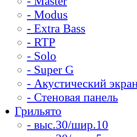
- Master
- Modus
- Extra Bass
- RTP
- Solo
- Super G
- Акустический экра
- Стеновая панель
Грильято
- выс.30/шир.10