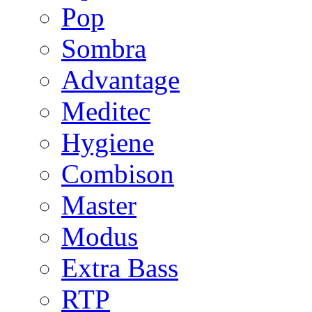
Pop
Sombra
Advantage
Meditec
Hygiene
Combison
Master
Modus
Extra Bass
RTP