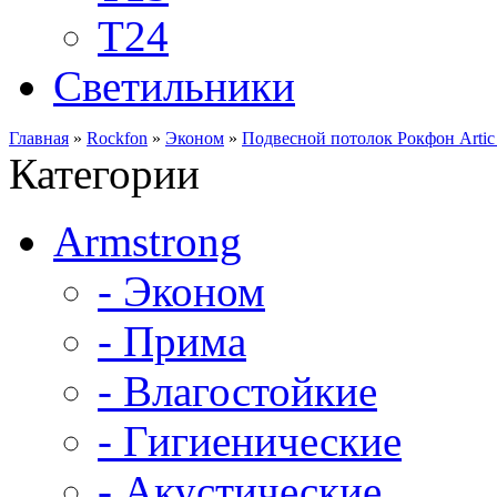
Т24
Светильники
Главная
»
Rockfon
»
Эконом
»
Подвесной потолок Рокфон Artic
Категории
Armstrong
- Эконом
- Прима
- Влагостойкие
- Гигиенические
- Акустические