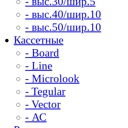
- выс.30/шир.5
- выс.40/шир.10
- выс.50/шир.10
Кассетные
- Board
- Line
- Microlook
- Tegular
- Vector
- АС