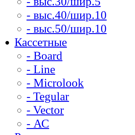
- выс.30/шир.5
- выс.40/шир.10
- выс.50/шир.10
Кассетные
- Board
- Line
- Microlook
- Tegular
- Vector
- АС