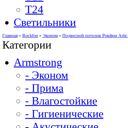
Т24
Светильники
Главная
»
Rockfon
»
Эконом
»
Подвесной потолок Рокфон Artic
Категории
Armstrong
- Эконом
- Прима
- Влагостойкие
- Гигиенические
- Акустические