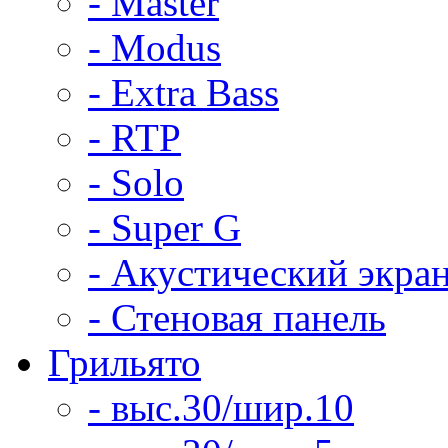
- Master
- Modus
- Extra Bass
- RTP
- Solo
- Super G
- Акустический экра
- Стеновая панель
Грильято
- выс.30/шир.10