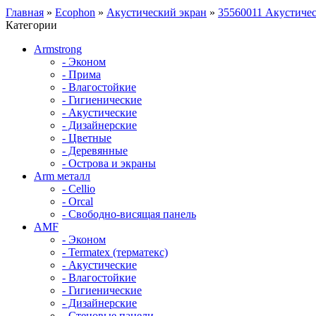
Главная
»
Ecophon
»
Акустический экран
»
35560011 Акустичес
Категории
Armstrong
- Эконом
- Прима
- Влагостойкие
- Гигиенические
- Акустические
- Дизайнерские
- Цветные
- Деревянные
- Острова и экраны
Arm металл
- Cellio
- Orcal
- Свободно-висящая панель
AMF
- Эконом
- Termatex (терматекс)
- Акустические
- Влагостойкие
- Гигиенические
- Дизайнерские
- Стеновые панели