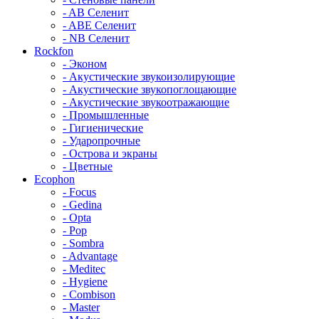
- AB Селенит
- ABE Селенит
- NB Селенит
Rockfon
- Эконом
- Акустические звукоизолирующие
- Акустические звукопоглощающие
- Акустические звукоотражающие
- Промышленные
- Гигиенические
- Ударопрочные
- Острова и экраны
- Цветные
Ecophon
- Focus
- Gedina
- Opta
- Pop
- Sombra
- Advantage
- Meditec
- Hygiene
- Combison
- Master