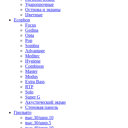
Ударопрочные
Острова и экраны
Цветные
Ecophon
Focus
Gedina
Opta
Pop
Sombra
Advantage
Meditec
Hygiene
Combison
Master
Modus
Extra Bass
RTP
Solo
Super G
Акустический экран
Стеновая панель
Грильято
выс.30/шир.10
выс.30/шир.5
выс.40/шир.10