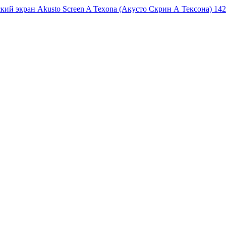
кий экран Akusto Screen A Texona (Акусто Скрин А Тексона) 142