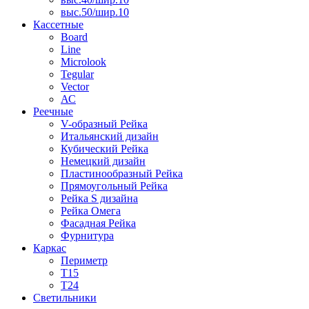
выс.50/шир.10
Кассетные
Board
Line
Microlook
Tegular
Vector
АС
Реечные
V-образный Рейка
Итальянский дизайн
Кубический Рейка
Немецкий дизайн
Пластинообразный Рейка
Прямоугольный Рейка
Рейка S дизайна
Рейка Омега
Фасадная Рейка
Фурнитура
Каркас
Периметр
Т15
Т24
Светильники