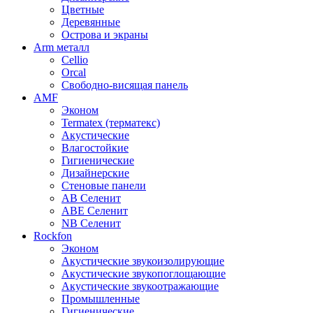
Цветные
Деревянные
Острова и экраны
Arm металл
Cellio
Orcal
Свободно-висящая панель
AMF
Эконом
Termatex (терматекс)
Акустические
Влагостойкие
Гигиенические
Дизайнерские
Стеновые панели
AB Селенит
ABE Селенит
NB Селенит
Rockfon
Эконом
Акустические звукоизолирующие
Акустические звукопоглощающие
Акустические звукоотражающие
Промышленные
Гигиенические