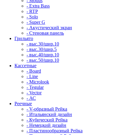
- Modus
- Extra Bass
- RTP
- Solo
- Super G
- Акустический экран
- Стеновая панель
Грильято
- выс.30/шир.10
- выс.30/шир.5
- выс.40/шир.10
- выс.50/шир.10
Кассетные
- Board
- Line
- Microlook
- Tegular
- Vector
- АС
Реечные
- V-образный Рейка
- Итальянский дизайн
- Кубический Рейка
- Немецкий дизайн
- Пластинообразный Рейка