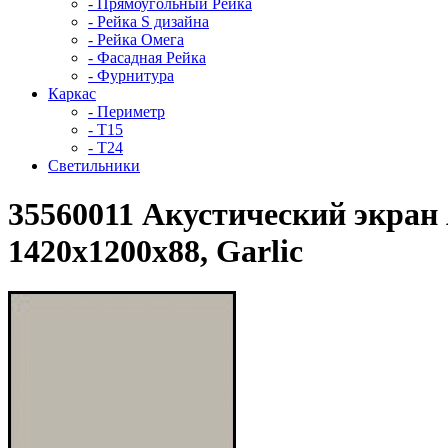
- Прямоугольный Рейка
- Рейка S дизайна
- Рейка Омега
- Фасадная Рейка
- Фурнитура
Каркас
- Периметр
- Т15
- Т24
Светильники
35560011 Акустический экран 
1420x1200x88, Garlic