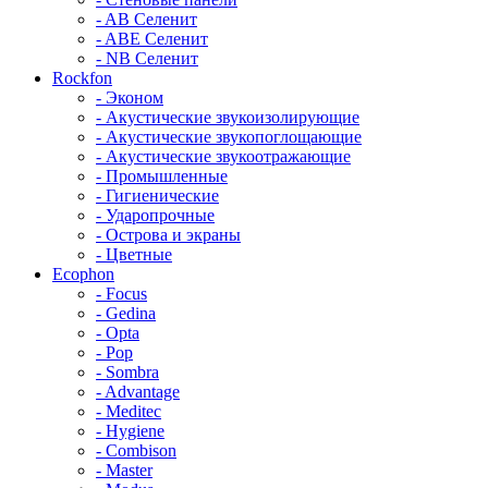
- AB Селенит
- ABE Селенит
- NB Селенит
Rockfon
- Эконом
- Акустические звукоизолирующие
- Акустические звукопоглощающие
- Акустические звукоотражающие
- Промышленные
- Гигиенические
- Ударопрочные
- Острова и экраны
- Цветные
Ecophon
- Focus
- Gedina
- Opta
- Pop
- Sombra
- Advantage
- Meditec
- Hygiene
- Combison
- Master