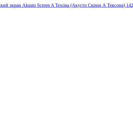
кий экран Akusto Screen A Texona (Акусто Скрин А Тексона) 142