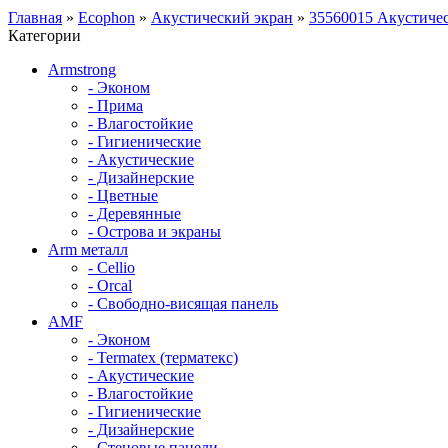
Главная
»
Ecophon
»
Акустический экран
»
35560015 Акустичес
Категории
Armstrong
- Эконом
- Прима
- Влагостойкие
- Гигиенические
- Акустические
- Дизайнерские
- Цветные
- Деревянные
- Острова и экраны
Arm металл
- Cellio
- Orcal
- Свободно-висящая панель
AMF
- Эконом
- Termatex (терматекс)
- Акустические
- Влагостойкие
- Гигиенические
- Дизайнерские
- Стеновые панели