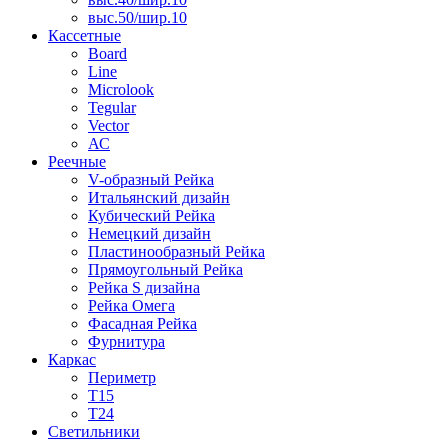
выс.50/шир.10
Кассетные
Board
Line
Microlook
Tegular
Vector
АС
Реечные
V-образный Рейка
Итальянский дизайн
Кубический Рейка
Немецкий дизайн
Пластинообразный Рейка
Прямоугольный Рейка
Рейка S дизайна
Рейка Омега
Фасадная Рейка
Фурнитура
Каркас
Периметр
Т15
Т24
Светильники