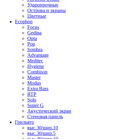
Ударопрочные
Острова и экраны
Цветные
Ecophon
Focus
Gedina
Opta
Pop
Sombra
Advantage
Meditec
Hygiene
Combison
Master
Modus
Extra Bass
RTP
Solo
Super G
Акустический экран
Стеновая панель
Грильято
выс.30/шир.10
выс.30/шир.5
выс.40/шир.10