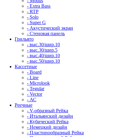
- Modus
- Extra Bass
- RTP
- Solo
- Super G
- Акустический экран
- Стеновая панель
Грильято
- выс.30/шир.10
- выс.30/шир.5
- выс.40/шир.10
- выс.50/шир.10
Кассетные
- Board
- Line
- Microlook
- Tegular
- Vector
- АС
Реечные
- V-образный Рейка
- Итальянский дизайн
- Кубический Рейка
- Немецкий дизайн
- Пластинообразный Рейка