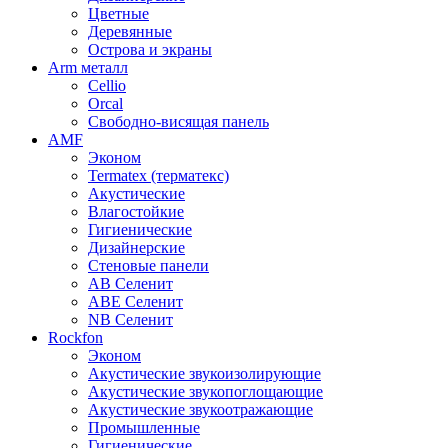
Цветные
Деревянные
Острова и экраны
Arm металл
Cellio
Orcal
Свободно-висящая панель
AMF
Эконом
Termatex (терматекс)
Акустические
Влагостойкие
Гигиенические
Дизайнерские
Стеновые панели
AB Селенит
ABE Селенит
NB Селенит
Rockfon
Эконом
Акустические звукоизолирующие
Акустические звукопоглощающие
Акустические звукоотражающие
Промышленные
Гигиенические