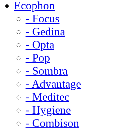
Ecophon
- Focus
- Gedina
- Opta
- Pop
- Sombra
- Advantage
- Meditec
- Hygiene
- Combison