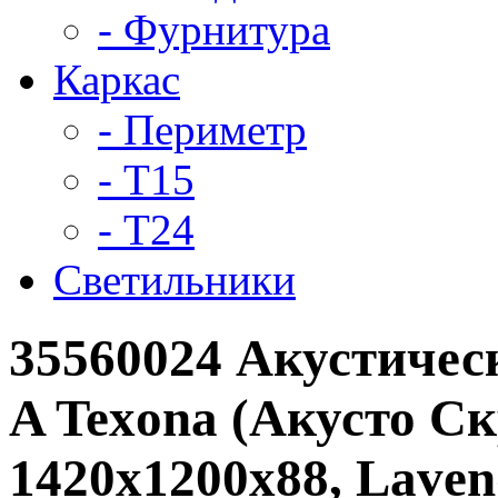
- Фурнитура
Каркас
- Периметр
- Т15
- Т24
Светильники
35560024 Акустическ
A Texona (Акусто С
1420x1200x88, Lave