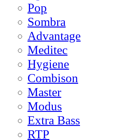
Pop
Sombra
Advantage
Meditec
Hygiene
Combison
Master
Modus
Extra Bass
RTP