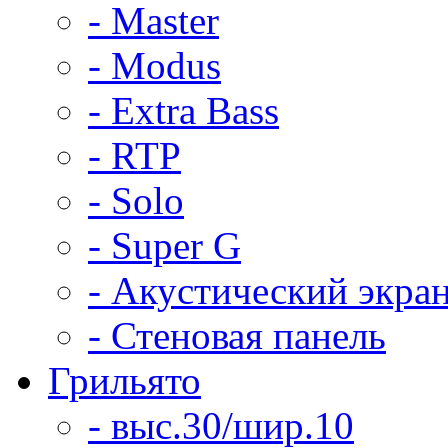
- Master
- Modus
- Extra Bass
- RTP
- Solo
- Super G
- Акустический экра
- Стеновая панель
Грильято
- выс.30/шир.10