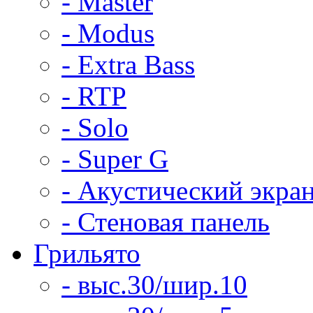
- Master
- Modus
- Extra Bass
- RTP
- Solo
- Super G
- Акустический экра
- Стеновая панель
Грильято
- выс.30/шир.10