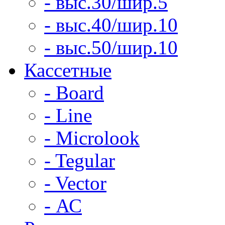
- выс.30/шир.5
- выс.40/шир.10
- выс.50/шир.10
Кассетные
- Board
- Line
- Microlook
- Tegular
- Vector
- АС