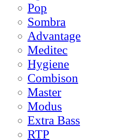
Pop
Sombra
Advantage
Meditec
Hygiene
Combison
Master
Modus
Extra Bass
RTP