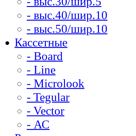
- выс.30/шир.5
- выс.40/шир.10
- выс.50/шир.10
Кассетные
- Board
- Line
- Microlook
- Tegular
- Vector
- АС