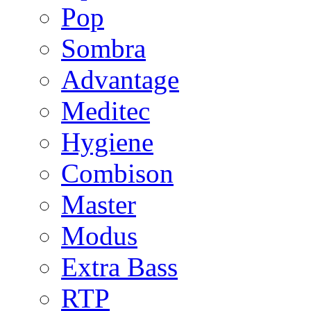
Pop
Sombra
Advantage
Meditec
Hygiene
Combison
Master
Modus
Extra Bass
RTP