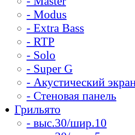
- Master
- Modus
- Extra Bass
- RTP
- Solo
- Super G
- Акустический экра
- Стеновая панель
Грильято
- выс.30/шир.10