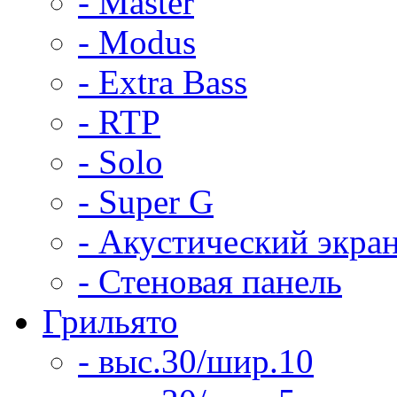
- Master
- Modus
- Extra Bass
- RTP
- Solo
- Super G
- Акустический экра
- Стеновая панель
Грильято
- выс.30/шир.10