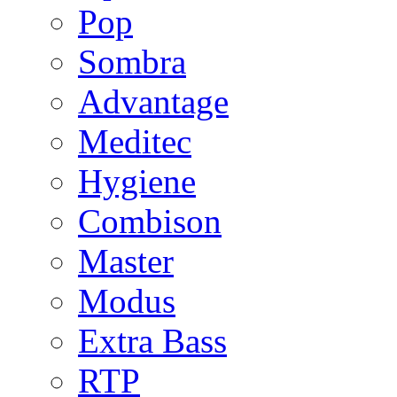
Pop
Sombra
Advantage
Meditec
Hygiene
Combison
Master
Modus
Extra Bass
RTP