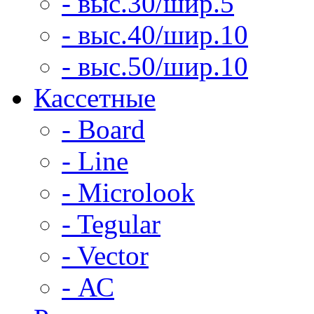
- выс.30/шир.5
- выс.40/шир.10
- выс.50/шир.10
Кассетные
- Board
- Line
- Microlook
- Tegular
- Vector
- АС