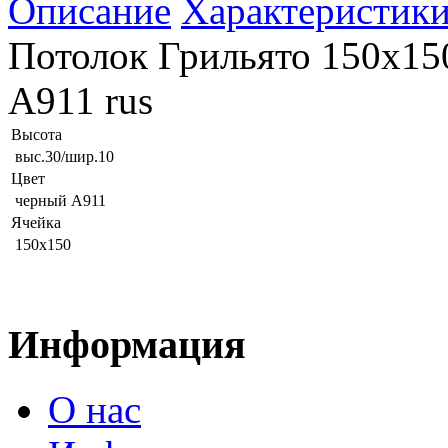
Описание
Характеристик
Потолок Грильято 150х150
А911 rus
Высота
выс.30/шир.10
Цвет
черный А911
Ячейка
150х150
Информация
О нас