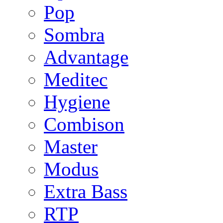
Pop
Sombra
Advantage
Meditec
Hygiene
Combison
Master
Modus
Extra Bass
RTP