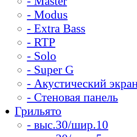
- Master
- Modus
- Extra Bass
- RTP
- Solo
- Super G
- Акустический экра
- Стеновая панель
Грильято
- выс.30/шир.10