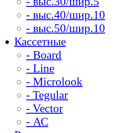
- выс.30/шир.5
- выс.40/шир.10
- выс.50/шир.10
Кассетные
- Board
- Line
- Microlook
- Tegular
- Vector
- АС