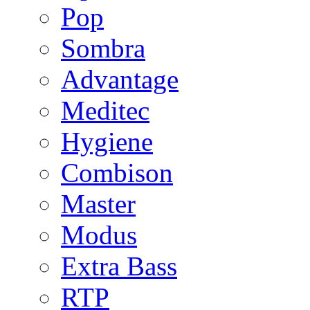
Pop
Sombra
Advantage
Meditec
Hygiene
Combison
Master
Modus
Extra Bass
RTP