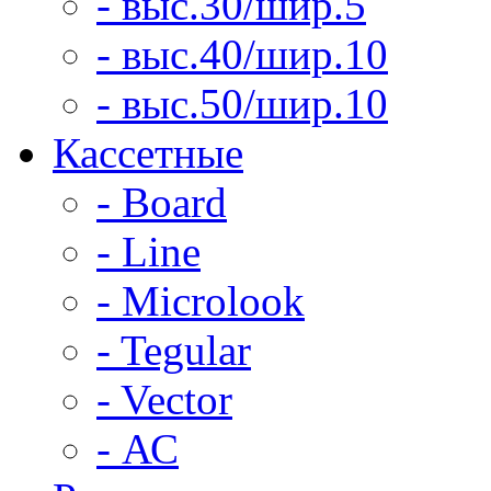
- выс.30/шир.5
- выс.40/шир.10
- выс.50/шир.10
Кассетные
- Board
- Line
- Microlook
- Tegular
- Vector
- АС