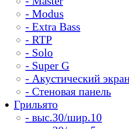
- Master
- Modus
- Extra Bass
- RTP
- Solo
- Super G
- Акустический экра
- Стеновая панель
Грильято
- выс.30/шир.10