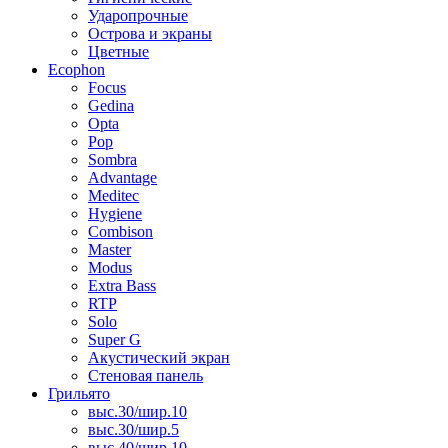
Ударопрочные
Острова и экраны
Цветные
Ecophon
Focus
Gedina
Opta
Pop
Sombra
Advantage
Meditec
Hygiene
Combison
Master
Modus
Extra Bass
RTP
Solo
Super G
Акустический экран
Стеновая панель
Грильято
выс.30/шир.10
выс.30/шир.5
выс.40/шир.10