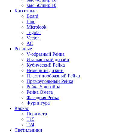
выс.50/шир.10
Кассетные
Board
Line
Microlook
Tegular
Vector
АС
Реечные
V-образный Рейка
Итальянский дизайн
Кубический Рейка
Немецкий дизайн
Пластинообразный Рейка
Прямоугольный Рейка
Рейка S дизайна
Рейка Омега
Фасадная Рейка
Фурнитура
Каркас
Периметр
Т15
Т24
Светильники