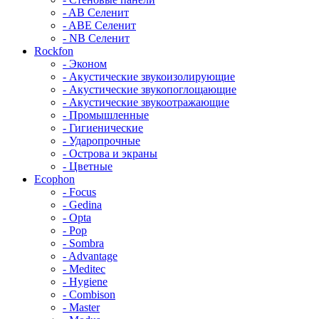
- AB Селенит
- ABE Селенит
- NB Селенит
Rockfon
- Эконом
- Акустические звукоизолирующие
- Акустические звукопоглощающие
- Акустические звукоотражающие
- Промышленные
- Гигиенические
- Ударопрочные
- Острова и экраны
- Цветные
Ecophon
- Focus
- Gedina
- Opta
- Pop
- Sombra
- Advantage
- Meditec
- Hygiene
- Combison
- Master