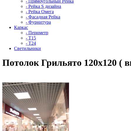
- Прямоугольный Рейка
- Рейка S дизайна
- Рейка Омега
- Фасадная Рейка
- Фурнитура
Каркас
- Периметр
- Т15
- Т24
Светильники
Потолок Грильято 120х120 ( в