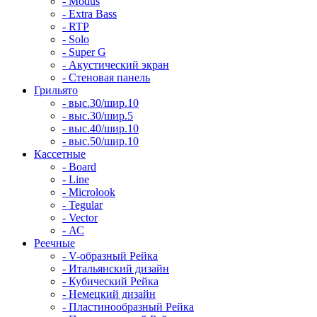
- Modus
- Extra Bass
- RTP
- Solo
- Super G
- Акустический экран
- Стеновая панель
Грильято
- выс.30/шир.10
- выс.30/шир.5
- выс.40/шир.10
- выс.50/шир.10
Кассетные
- Board
- Line
- Microlook
- Tegular
- Vector
- АС
Реечные
- V-образный Рейка
- Итальянский дизайн
- Кубический Рейка
- Немецкий дизайн
- Пластинообразный Рейка