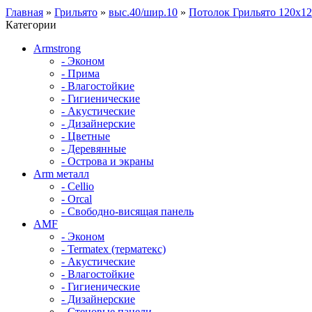
Главная
»
Грильято
»
выс.40/шир.10
»
Потолок Грильято 120х120
Категории
Armstrong
- Эконом
- Прима
- Влагостойкие
- Гигиенические
- Акустические
- Дизайнерские
- Цветные
- Деревянные
- Острова и экраны
Arm металл
- Cellio
- Orcal
- Свободно-висящая панель
AMF
- Эконом
- Termatex (терматекс)
- Акустические
- Влагостойкие
- Гигиенические
- Дизайнерские
- Стеновые панели