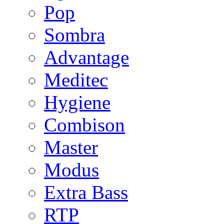
Pop
Sombra
Advantage
Meditec
Hygiene
Combison
Master
Modus
Extra Bass
RTP