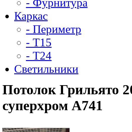
- Фурнитура
Каркас
- Периметр
- Т15
- Т24
Светильники
Потолок Грильято 20
суперхром А741