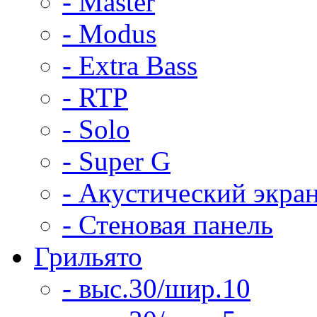
- Master
- Modus
- Extra Bass
- RTP
- Solo
- Super G
- Акустический экра
- Стеновая панель
Грильято
- выс.30/шир.10