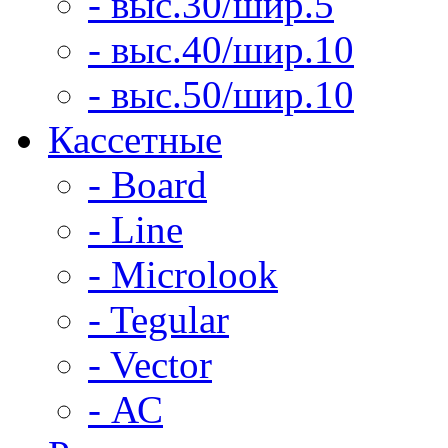
- выс.30/шир.5
- выс.40/шир.10
- выс.50/шир.10
Кассетные
- Board
- Line
- Microlook
- Tegular
- Vector
- АС