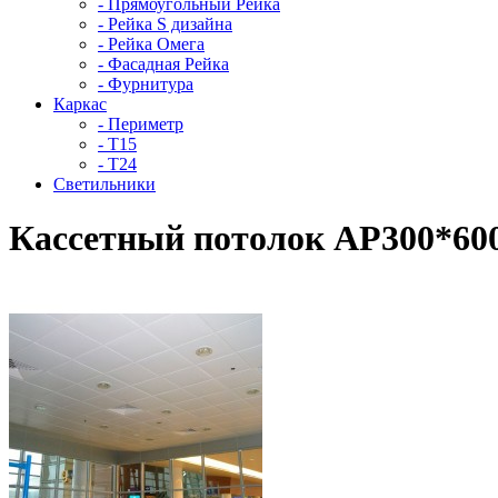
- Прямоугольный Рейка
- Рейка S дизайна
- Рейка Омега
- Фасадная Рейка
- Фурнитура
Каркас
- Периметр
- Т15
- Т24
Светильники
Кассетный потолок AP300*600 