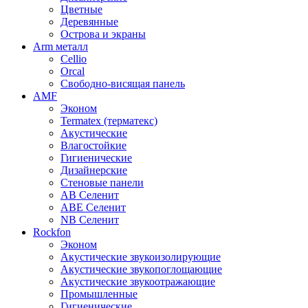
Цветные
Деревянные
Острова и экраны
Arm металл
Cellio
Orcal
Свободно-висящая панель
AMF
Эконом
Termatex (терматекс)
Акустические
Влагостойкие
Гигиенические
Дизайнерские
Стеновые панели
AB Селенит
ABE Селенит
NB Селенит
Rockfon
Эконом
Акустические звукоизолирующие
Акустические звукопоглощающие
Акустические звукоотражающие
Промышленные
Гигиенические