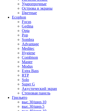
Ударопрочные
Острова и экраны
Цветные
Ecophon
Focus
Gedina
Opta
Pop
Sombra
Advantage
Meditec
Hygiene
Combison
Master
Modus
Extra Bass
RTP
Solo
Super G
Акустический экран
Стеновая панель
Грильято
выс.30/шир.10
выс.30/шир.5
выс.40/шир.10