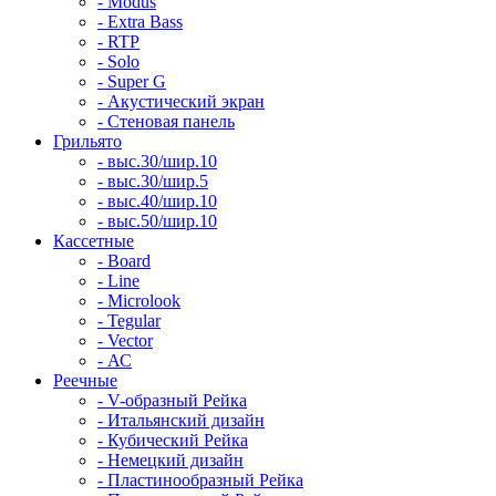
- Modus
- Extra Bass
- RTP
- Solo
- Super G
- Акустический экран
- Стеновая панель
Грильято
- выс.30/шир.10
- выс.30/шир.5
- выс.40/шир.10
- выс.50/шир.10
Кассетные
- Board
- Line
- Microlook
- Tegular
- Vector
- АС
Реечные
- V-образный Рейка
- Итальянский дизайн
- Кубический Рейка
- Немецкий дизайн
- Пластинообразный Рейка