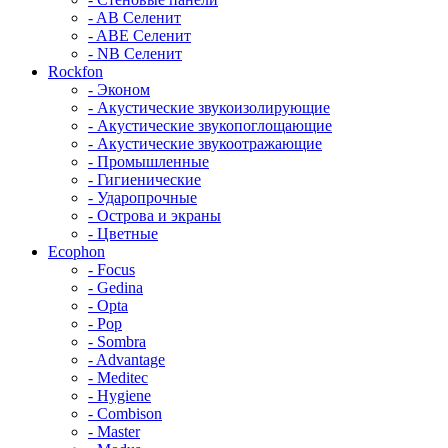
- AB Селенит
- ABE Селенит
- NB Селенит
Rockfon
- Эконом
- Акустические звукоизолирующие
- Акустические звукопоглощающие
- Акустические звукоотражающие
- Промышленные
- Гигиенические
- Ударопрочные
- Острова и экраны
- Цветные
Ecophon
- Focus
- Gedina
- Opta
- Pop
- Sombra
- Advantage
- Meditec
- Hygiene
- Combison
- Master