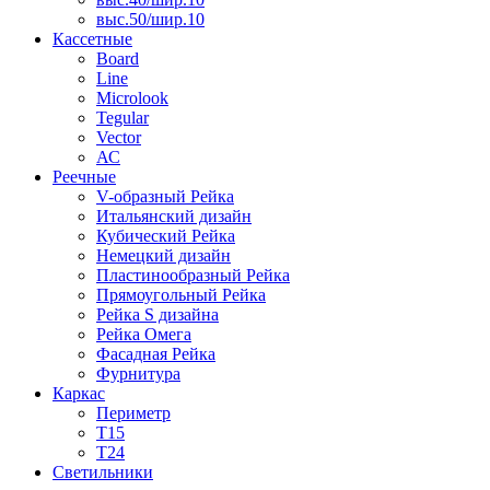
выс.50/шир.10
Кассетные
Board
Line
Microlook
Tegular
Vector
АС
Реечные
V-образный Рейка
Итальянский дизайн
Кубический Рейка
Немецкий дизайн
Пластинообразный Рейка
Прямоугольный Рейка
Рейка S дизайна
Рейка Омега
Фасадная Рейка
Фурнитура
Каркас
Периметр
Т15
Т24
Светильники