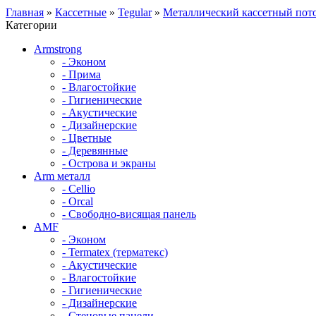
Главная
»
Кассетные
»
Tegular
»
Металлический кассетный пото
Категории
Armstrong
- Эконом
- Прима
- Влагостойкие
- Гигиенические
- Акустические
- Дизайнерские
- Цветные
- Деревянные
- Острова и экраны
Arm металл
- Cellio
- Orcal
- Свободно-висящая панель
AMF
- Эконом
- Termatex (терматекс)
- Акустические
- Влагостойкие
- Гигиенические
- Дизайнерские
- Стеновые панели