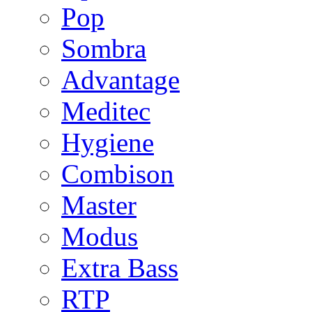
Pop
Sombra
Advantage
Meditec
Hygiene
Combison
Master
Modus
Extra Bass
RTP