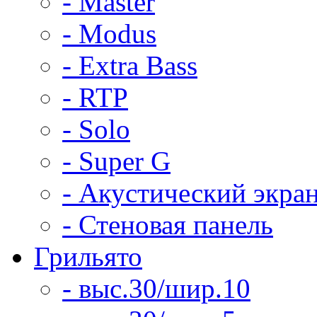
- Master
- Modus
- Extra Bass
- RTP
- Solo
- Super G
- Акустический экра
- Стеновая панель
Грильято
- выс.30/шир.10