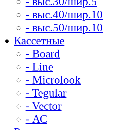
- выс.30/шир.5
- выс.40/шир.10
- выс.50/шир.10
Кассетные
- Board
- Line
- Microlook
- Tegular
- Vector
- АС