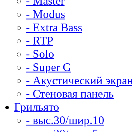
- Master
- Modus
- Extra Bass
- RTP
- Solo
- Super G
- Акустический экра
- Стеновая панель
Грильято
- выс.30/шир.10