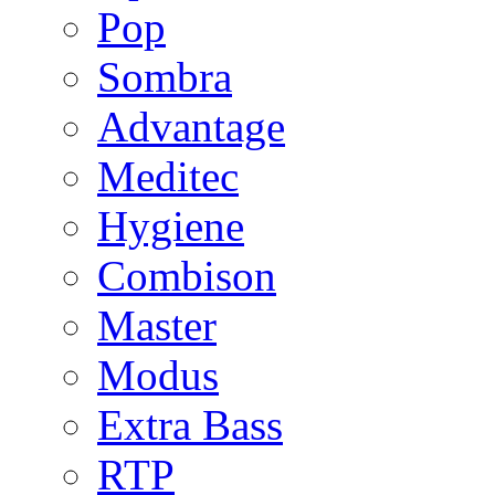
Pop
Sombra
Advantage
Meditec
Hygiene
Combison
Master
Modus
Extra Bass
RTP