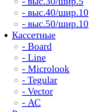
- выс.30/шир.5
- выс.40/шир.10
- выс.50/шир.10
Кассетные
- Board
- Line
- Microlook
- Tegular
- Vector
- АС