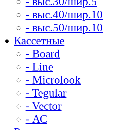
- выс.30/шир.5
- выс.40/шир.10
- выс.50/шир.10
Кассетные
- Board
- Line
- Microlook
- Tegular
- Vector
- АС