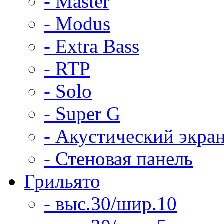
- Master
- Modus
- Extra Bass
- RTP
- Solo
- Super G
- Акустический экра
- Стеновая панель
Грильято
- выс.30/шир.10