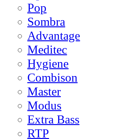
Pop
Sombra
Advantage
Meditec
Hygiene
Combison
Master
Modus
Extra Bass
RTP