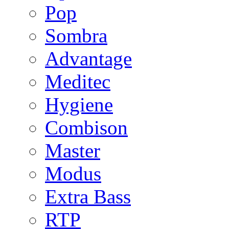
Pop
Sombra
Advantage
Meditec
Hygiene
Combison
Master
Modus
Extra Bass
RTP