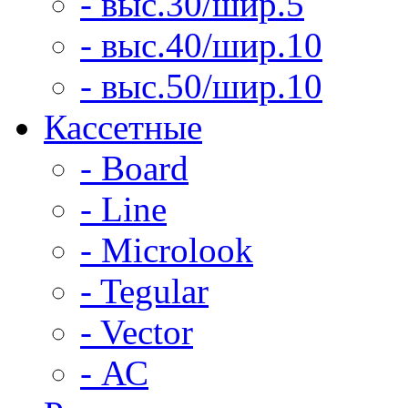
- выс.30/шир.5
- выс.40/шир.10
- выс.50/шир.10
Кассетные
- Board
- Line
- Microlook
- Tegular
- Vector
- АС