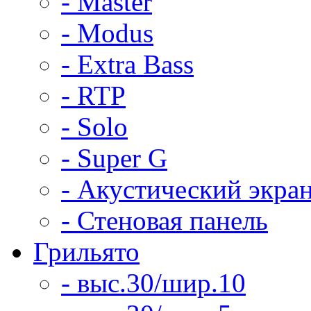
- Master
- Modus
- Extra Bass
- RTP
- Solo
- Super G
- Акустический экра
- Стеновая панель
Грильято
- выс.30/шир.10