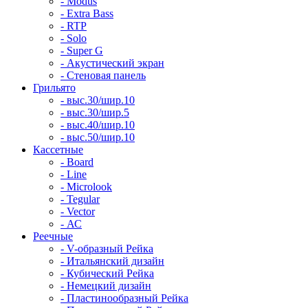
- Modus
- Extra Bass
- RTP
- Solo
- Super G
- Акустический экран
- Стеновая панель
Грильято
- выс.30/шир.10
- выс.30/шир.5
- выс.40/шир.10
- выс.50/шир.10
Кассетные
- Board
- Line
- Microlook
- Tegular
- Vector
- АС
Реечные
- V-образный Рейка
- Итальянский дизайн
- Кубический Рейка
- Немецкий дизайн
- Пластинообразный Рейка