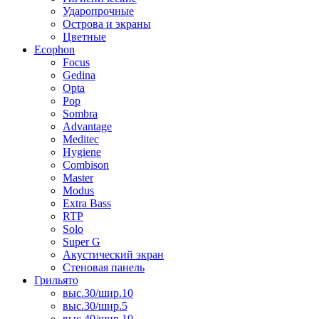
Ударопрочные
Острова и экраны
Цветные
Ecophon
Focus
Gedina
Opta
Pop
Sombra
Advantage
Meditec
Hygiene
Combison
Master
Modus
Extra Bass
RTP
Solo
Super G
Акустический экран
Стеновая панель
Грильято
выс.30/шир.10
выс.30/шир.5
выс.40/шир.10