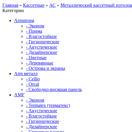
Главная
»
Кассетные
»
АС
»
Металлический кассетный потоло
Категории
Armstrong
- Эконом
- Прима
- Влагостойкие
- Гигиенические
- Акустические
- Дизайнерские
- Цветные
- Деревянные
- Острова и экраны
Arm металл
- Cellio
- Orcal
- Свободно-висящая панель
AMF
- Эконом
- Termatex (терматекс)
- Акустические
- Влагостойкие
- Гигиенические
- Дизайнерские
- Стеновые панели