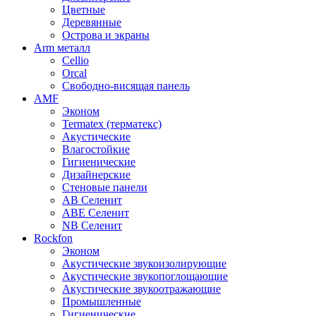
Цветные
Деревянные
Острова и экраны
Arm металл
Cellio
Orcal
Свободно-висящая панель
AMF
Эконом
Termatex (терматекс)
Акустические
Влагостойкие
Гигиенические
Дизайнерские
Стеновые панели
AB Селенит
ABE Селенит
NB Селенит
Rockfon
Эконом
Акустические звукоизолирующие
Акустические звукопоглощающие
Акустические звукоотражающие
Промышленные
Гигиенические