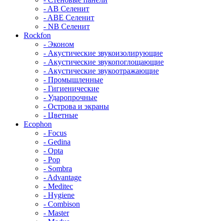
- AB Селенит
- ABE Селенит
- NB Селенит
Rockfon
- Эконом
- Акустические звукоизолирующие
- Акустические звукопоглощающие
- Акустические звукоотражающие
- Промышленные
- Гигиенические
- Ударопрочные
- Острова и экраны
- Цветные
Ecophon
- Focus
- Gedina
- Opta
- Pop
- Sombra
- Advantage
- Meditec
- Hygiene
- Combison
- Master