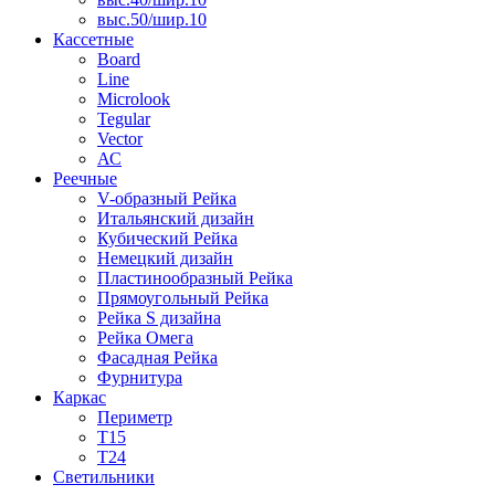
выс.50/шир.10
Кассетные
Board
Line
Microlook
Tegular
Vector
АС
Реечные
V-образный Рейка
Итальянский дизайн
Кубический Рейка
Немецкий дизайн
Пластинообразный Рейка
Прямоугольный Рейка
Рейка S дизайна
Рейка Омега
Фасадная Рейка
Фурнитура
Каркас
Периметр
Т15
Т24
Светильники