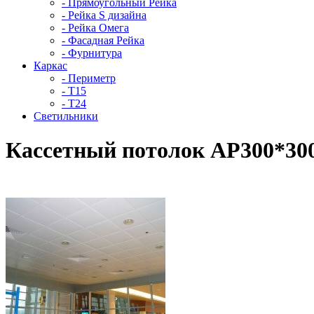
- Прямоугольный Рейка
- Рейка S дизайна
- Рейка Омега
- Фасадная Рейка
- Фурнитура
Каркас
- Периметр
- Т15
- Т24
Светильники
Кассетный потолок AP300*30