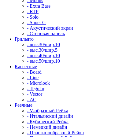
- Modus
- Extra Bass
- RTP
- Solo
- Super G
- Акустический экран
- Стеновая панель
Грильято
- выс.30/шир.10
- выс.30/шир.5
- выс.40/шир.10
- выс.50/шир.10
Кассетные
- Board
- Line
- Microlook
- Tegular
- Vector
- АС
Реечные
- V-образный Рейка
- Итальянский дизайн
- Кубический Рейка
- Немецкий дизайн
- Пластинообразный Рейка