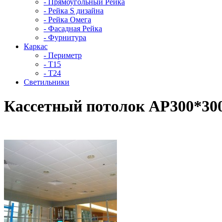
- Прямоугольный Рейка
- Рейка S дизайна
- Рейка Омега
- Фасадная Рейка
- Фурнитура
Каркас
- Периметр
- Т15
- Т24
Светильники
Кассетный потолок AP300*300