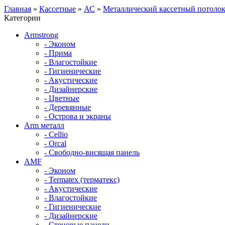
Главная
»
Кассетные
»
АС
»
Металлический кассетный потолок
Категории
Armstrong
- Эконом
- Прима
- Влагостойкие
- Гигиенические
- Акустические
- Дизайнерские
- Цветные
- Деревянные
- Острова и экраны
Arm металл
- Cellio
- Orcal
- Свободно-висящая панель
AMF
- Эконом
- Termatex (терматекс)
- Акустические
- Влагостойкие
- Гигиенические
- Дизайнерские
- Стеновые панели