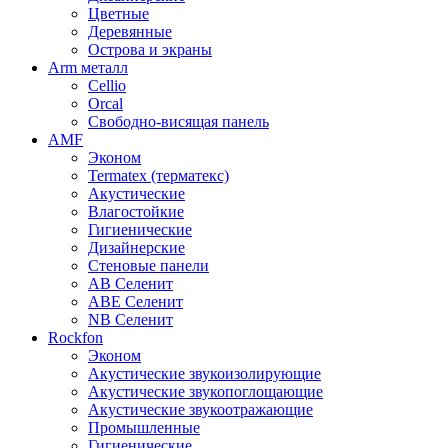
Цветные
Деревянные
Острова и экраны
Arm металл
Cellio
Orcal
Свободно-висящая панель
AMF
Эконом
Termatex (терматекс)
Акустические
Влагостойкие
Гигиенические
Дизайнерские
Стеновые панели
AB Селенит
ABE Селенит
NB Селенит
Rockfon
Эконом
Акустические звукоизолирующие
Акустические звукопоглощающие
Акустические звукоотражающие
Промышленные
Гигиенические