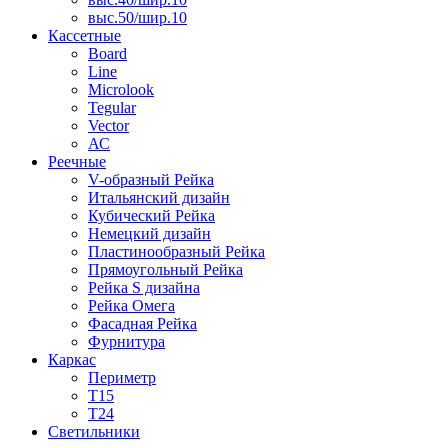
выс.50/шир.10
Кассетные
Board
Line
Microlook
Tegular
Vector
АС
Реечные
V-образный Рейка
Итальянский дизайн
Кубический Рейка
Немецкий дизайн
Пластинообразный Рейка
Прямоугольный Рейка
Рейка S дизайна
Рейка Омега
Фасадная Рейка
Фурнитура
Каркас
Периметр
Т15
Т24
Светильники