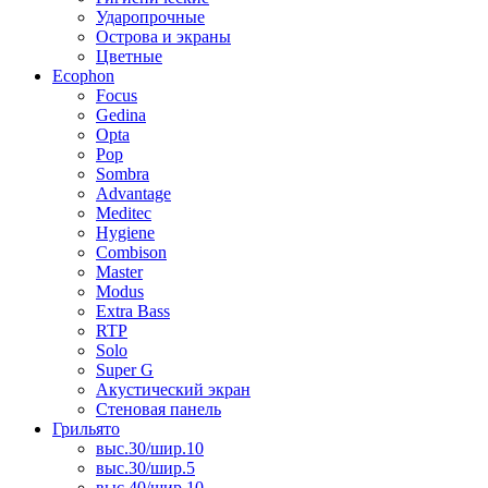
Ударопрочные
Острова и экраны
Цветные
Ecophon
Focus
Gedina
Opta
Pop
Sombra
Advantage
Meditec
Hygiene
Combison
Master
Modus
Extra Bass
RTP
Solo
Super G
Акустический экран
Стеновая панель
Грильято
выс.30/шир.10
выс.30/шир.5
выс.40/шир.10