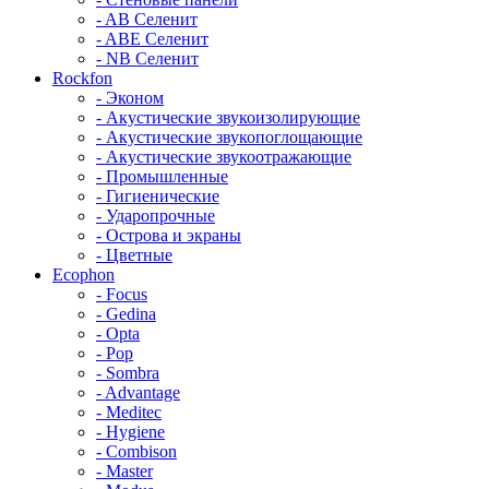
- AB Селенит
- ABE Селенит
- NB Селенит
Rockfon
- Эконом
- Акустические звукоизолирующие
- Акустические звукопоглощающие
- Акустические звукоотражающие
- Промышленные
- Гигиенические
- Ударопрочные
- Острова и экраны
- Цветные
Ecophon
- Focus
- Gedina
- Opta
- Pop
- Sombra
- Advantage
- Meditec
- Hygiene
- Combison
- Master