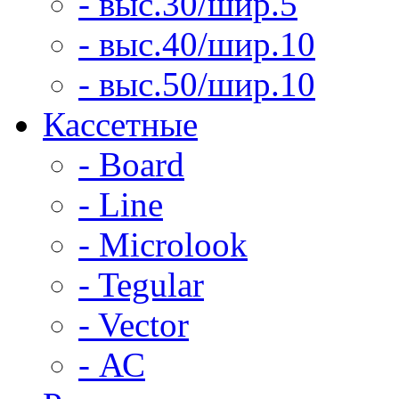
- выс.30/шир.5
- выс.40/шир.10
- выс.50/шир.10
Кассетные
- Board
- Line
- Microlook
- Tegular
- Vector
- АС