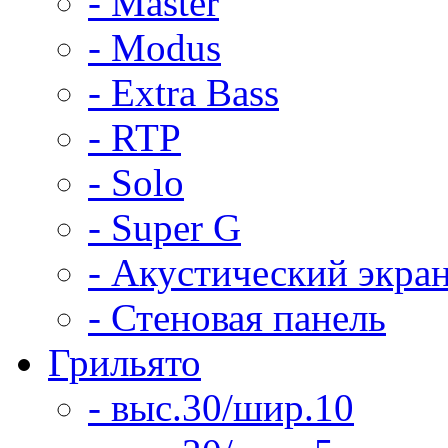
- Master
- Modus
- Extra Bass
- RTP
- Solo
- Super G
- Акустический экра
- Стеновая панель
Грильято
- выс.30/шир.10