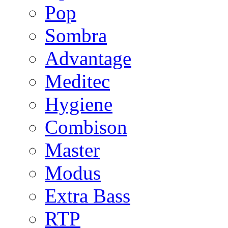
Pop
Sombra
Advantage
Meditec
Hygiene
Combison
Master
Modus
Extra Bass
RTP