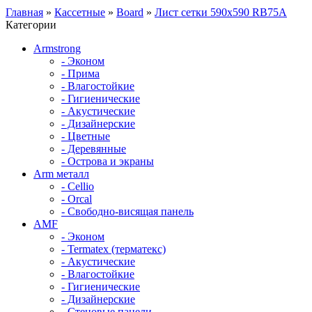
Главная
»
Кассетные
»
Board
»
Лист сетки 590х590 RB75А
Категории
Armstrong
- Эконом
- Прима
- Влагостойкие
- Гигиенические
- Акустические
- Дизайнерские
- Цветные
- Деревянные
- Острова и экраны
Arm металл
- Cellio
- Orcal
- Свободно-висящая панель
AMF
- Эконом
- Termatex (терматекс)
- Акустические
- Влагостойкие
- Гигиенические
- Дизайнерские
- Стеновые панели