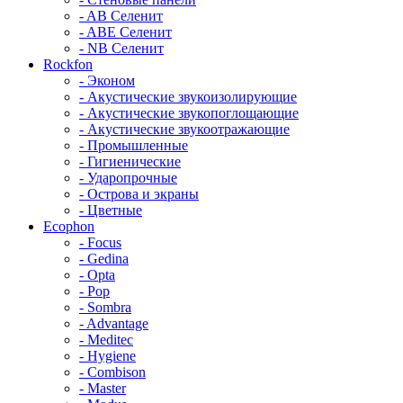
- AB Селенит
- ABE Селенит
- NB Селенит
Rockfon
- Эконом
- Акустические звукоизолирующие
- Акустические звукопоглощающие
- Акустические звукоотражающие
- Промышленные
- Гигиенические
- Ударопрочные
- Острова и экраны
- Цветные
Ecophon
- Focus
- Gedina
- Opta
- Pop
- Sombra
- Advantage
- Meditec
- Hygiene
- Combison
- Master