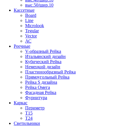
выс.50/шир.10
Кассетные
Board
Line
Microlook
Tegular
Vector
АС
Реечные
V-образный Рейка
Итальянский дизайн
Кубический Рейка
Немецкий дизайн
Пластинообразный Рейка
Прямоугольный Рейка
Рейка S дизайна
Рейка Омега
Фасадная Рейка
Фурнитура
Каркас
Периметр
Т15
Т24
Светильники