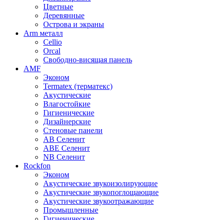
Цветные
Деревянные
Острова и экраны
Arm металл
Cellio
Orcal
Свободно-висящая панель
AMF
Эконом
Termatex (терматекс)
Акустические
Влагостойкие
Гигиенические
Дизайнерские
Стеновые панели
AB Селенит
ABE Селенит
NB Селенит
Rockfon
Эконом
Акустические звукоизолирующие
Акустические звукопоглощающие
Акустические звукоотражающие
Промышленные
Гигиенические