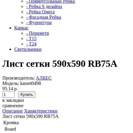
- Прямоугольный Рейка
- Рейка S дизайна
- Рейка Омега
- Фасадная Рейка
- Фурнитура
Каркас
- Периметр
- Т15
- Т24
Светильники
Лист сетки 590х590 RB75А
Производитель:
АЛБЕС
Модель:
kasset0498
95.14 р.
в закладки
сравнение
Описание
Характеристики
Лист сетки 590х590 RB75А
Кромка
Board