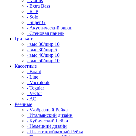
- Modus
- Extra Bass
- RTP
- Solo
- Super G
- Акустический экран
- Стеновая панель
Грильято
- выс.30/шир.10
- выс.30/шир.5
- выс.40/шир.10
- выс.50/шир.10
Кассетные
- Board
- Line
- Microlook
- Tegular
- Vector
- АС
Реечные
- V-образный Рейка
- Итальянский дизайн
- Кубический Рейка
- Немецкий дизайн
- Пластинообразный Рейка