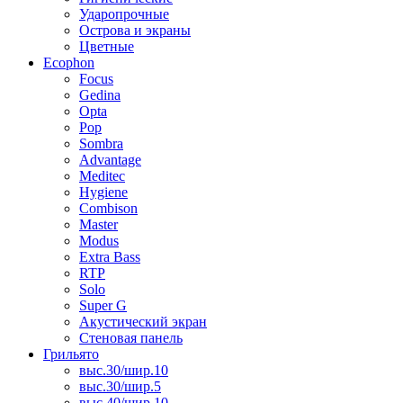
Ударопрочные
Острова и экраны
Цветные
Ecophon
Focus
Gedina
Opta
Pop
Sombra
Advantage
Meditec
Hygiene
Combison
Master
Modus
Extra Bass
RTP
Solo
Super G
Акустический экран
Стеновая панель
Грильято
выс.30/шир.10
выс.30/шир.5
выс.40/шир.10