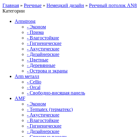
Главная
»
Реечные
»
Немецкий дизайн
»
Реечный потолок AN8
Категории
Armstrong
- Эконом
- Прима
- Влагостойкие
- Гигиенические
- Акустические
- Дизайнерские
- Цветные
- Деревянные
- Острова и экраны
Arm металл
- Cellio
- Orcal
- Свободно-висящая панель
AMF
- Эконом
- Termatex (терматекс)
- Акустические
- Влагостойкие
- Гигиенические
- Дизайнерские
- Стеновые панели