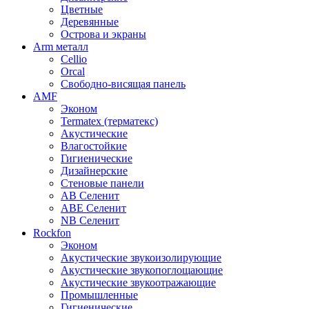
Цветные
Деревянные
Острова и экраны
Arm металл
Cellio
Orcal
Свободно-висящая панель
AMF
Эконом
Termatex (терматекс)
Акустические
Влагостойкие
Гигиенические
Дизайнерские
Стеновые панели
AB Селенит
ABE Селенит
NB Селенит
Rockfon
Эконом
Акустические звукоизолирующие
Акустические звукопоглощающие
Акустические звукоотражающие
Промышленные
Гигиенические