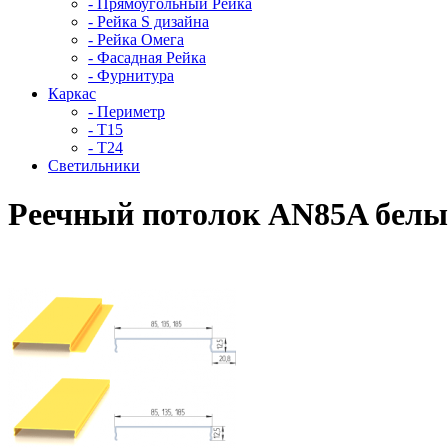
- Прямоугольный Рейка
- Рейка S дизайна
- Рейка Омега
- Фасадная Рейка
- Фурнитура
Каркас
- Периметр
- Т15
- Т24
Светильники
Реечный потолок AN85A бел