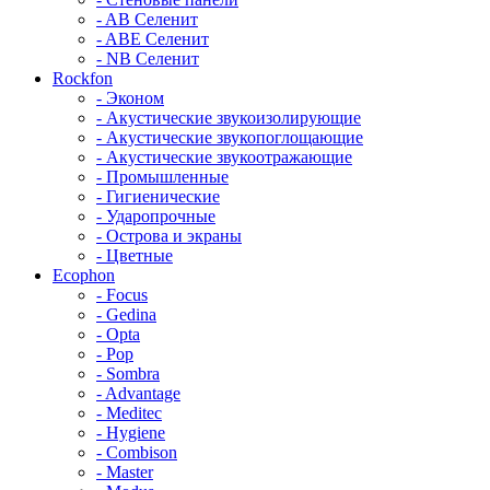
- AB Селенит
- ABE Селенит
- NB Селенит
Rockfon
- Эконом
- Акустические звукоизолирующие
- Акустические звукопоглощающие
- Акустические звукоотражающие
- Промышленные
- Гигиенические
- Ударопрочные
- Острова и экраны
- Цветные
Ecophon
- Focus
- Gedina
- Opta
- Pop
- Sombra
- Advantage
- Meditec
- Hygiene
- Combison
- Master