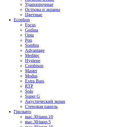
Ударопрочные
Острова и экраны
Цветные
Ecophon
Focus
Gedina
Opta
Pop
Sombra
Advantage
Meditec
Hygiene
Combison
Master
Modus
Extra Bass
RTP
Solo
Super G
Акустический экран
Стеновая панель
Грильято
выс.30/шир.10
выс.30/шир.5
выс.40/шир.10