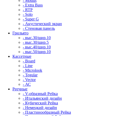
- Modus
- Extra Bass
- RTP
- Solo
- Super G
- Акустический экран
- Стеновая панель
Грильято
- выс.30/шир.10
- выс.30/шир.5
- выс.40/шир.10
- выс.50/шир.10
Кассетные
- Board
- Line
- Microlook
- Tegular
- Vector
- АС
Реечные
- V-образный Рейка
- Итальянский дизайн
- Кубический Рейка
- Немецкий дизайн
- Пластинообразный Рейка