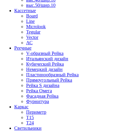
выс.50/шир.10
Кассетные
Board
Line
Microlook
Tegular
Vector
АС
Реечные
V-образный Рейка
Итальянский дизайн
Кубический Рейка
Немецкий дизайн
Пластинообразный Рейка
Прямоугольный Рейка
Рейка S дизайна
Рейка Омега
Фасадная Рейка
Фурнитура
Каркас
Периметр
Т15
Т24
Светильники