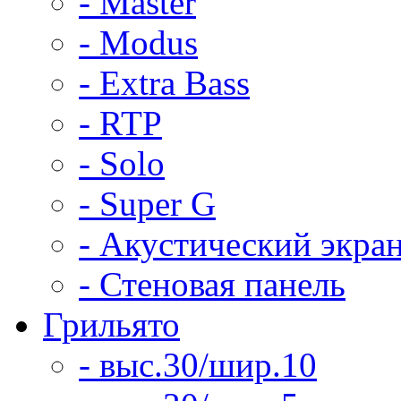
- Master
- Modus
- Extra Bass
- RTP
- Solo
- Super G
- Акустический экра
- Стеновая панель
Грильято
- выс.30/шир.10