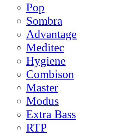
Pop
Sombra
Advantage
Meditec
Hygiene
Combison
Master
Modus
Extra Bass
RTP