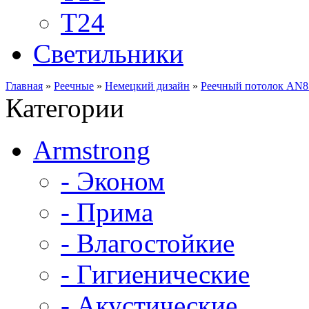
Т24
Светильники
Главная
»
Реечные
»
Немецкий дизайн
»
Реечный потолок AN8
Категории
Armstrong
- Эконом
- Прима
- Влагостойкие
- Гигиенические
- Акустические