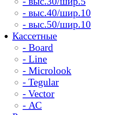
- выс.30/шир.5
- выс.40/шир.10
- выс.50/шир.10
Кассетные
- Board
- Line
- Microlook
- Tegular
- Vector
- АС