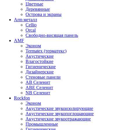
Цветные
Деревянные
Острова и экраны
Arm металл
Cellio
Orcal
Свободно-висящая панель
AMF
Эконом
Termatex (терматекс)
Акустические
Влагостойкие
Гигиенические
Дизайнерские
Стеновые панели
AB Селенит
ABE Селенит
NB Селенит
Rockfon
Эконом
Акустические звукоизолирующие
Акустические звукопоглощающие
Акустические звукоотражающие
Промышленные
Гигиенические