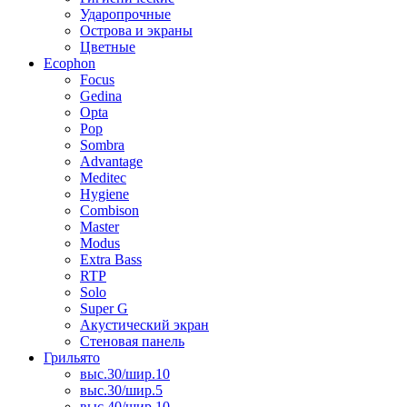
Ударопрочные
Острова и экраны
Цветные
Ecophon
Focus
Gedina
Opta
Pop
Sombra
Advantage
Meditec
Hygiene
Combison
Master
Modus
Extra Bass
RTP
Solo
Super G
Акустический экран
Стеновая панель
Грильято
выс.30/шир.10
выс.30/шир.5
выс.40/шир.10