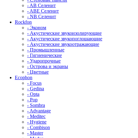
- AB Селенит
- ABE Селенит
- NB Селенит
Rockfon
- Эконом
- Акустические звукоизолирующие
- Акустические звукопоглощающие
- Акустические звукоотражающие
- Промышленные
- Гигиенические
- Ударопрочные
- Острова и экраны
- Цветные
Ecophon
- Focus
- Gedina
- Opta
- Pop
- Sombra
- Advantage
- Meditec
- Hygiene
- Combison
- Master