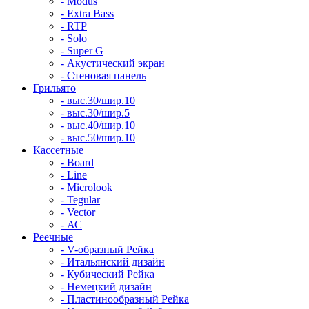
- Modus
- Extra Bass
- RTP
- Solo
- Super G
- Акустический экран
- Стеновая панель
Грильято
- выс.30/шир.10
- выс.30/шир.5
- выс.40/шир.10
- выс.50/шир.10
Кассетные
- Board
- Line
- Microlook
- Tegular
- Vector
- АС
Реечные
- V-образный Рейка
- Итальянский дизайн
- Кубический Рейка
- Немецкий дизайн
- Пластинообразный Рейка