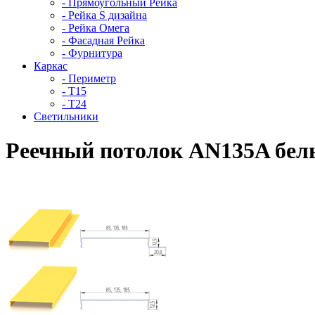
- Прямоугольный Рейка
- Рейка S дизайна
- Рейка Омега
- Фасадная Рейка
- Фурнитура
Каркас
- Периметр
- Т15
- Т24
Светильники
Реечный потолок AN135A бе