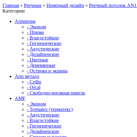
Главная
»
Реечные
»
Немецкий дизайн
»
Реечный потолок AN
Категории
Armstrong
- Эконом
- Прима
- Влагостойкие
- Гигиенические
- Акустические
- Дизайнерские
- Цветные
- Деревянные
- Острова и экраны
Arm металл
- Cellio
- Orcal
- Свободно-висящая панель
AMF
- Эконом
- Termatex (терматекс)
- Акустические
- Влагостойкие
- Гигиенические
- Дизайнерские
- Стеновые панели