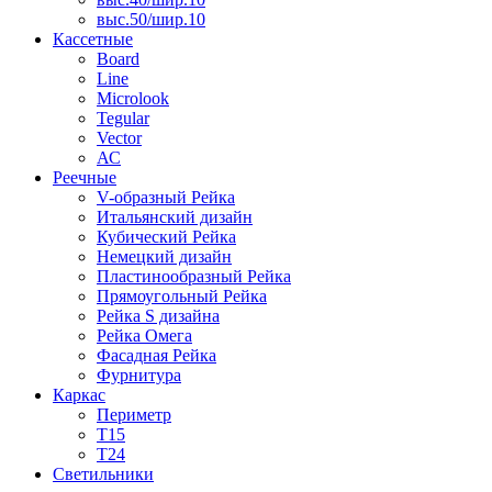
выс.50/шир.10
Кассетные
Board
Line
Microlook
Tegular
Vector
АС
Реечные
V-образный Рейка
Итальянский дизайн
Кубический Рейка
Немецкий дизайн
Пластинообразный Рейка
Прямоугольный Рейка
Рейка S дизайна
Рейка Омега
Фасадная Рейка
Фурнитура
Каркас
Периметр
Т15
Т24
Светильники