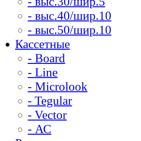
- выс.30/шир.5
- выс.40/шир.10
- выс.50/шир.10
Кассетные
- Board
- Line
- Microlook
- Tegular
- Vector
- АС