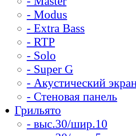
- Master
- Modus
- Extra Bass
- RTP
- Solo
- Super G
- Акустический экра
- Стеновая панель
Грильято
- выс.30/шир.10