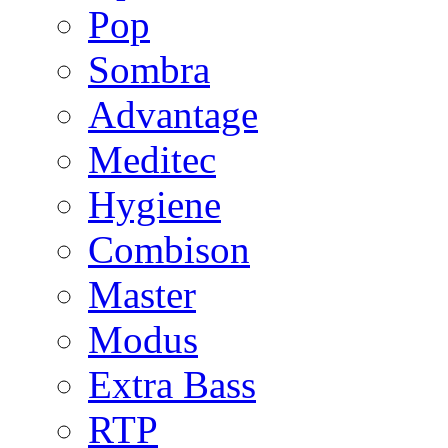
Pop
Sombra
Advantage
Meditec
Hygiene
Combison
Master
Modus
Extra Bass
RTP