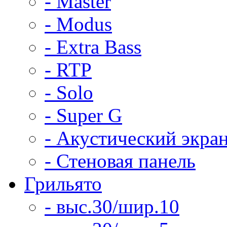
- Master
- Modus
- Extra Bass
- RTP
- Solo
- Super G
- Акустический экра
- Стеновая панель
Грильято
- выс.30/шир.10