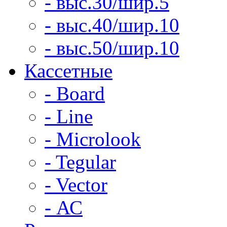
- выс.30/шир.5
- выс.40/шир.10
- выс.50/шир.10
Кассетные
- Board
- Line
- Microlook
- Tegular
- Vector
- АС