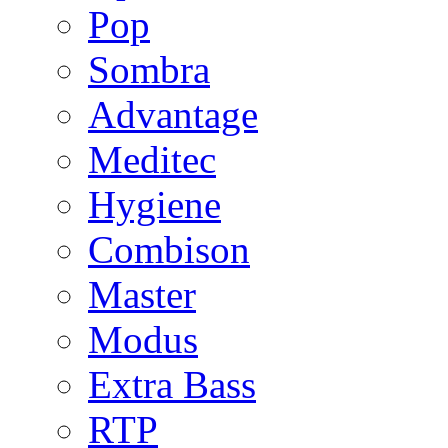
Pop
Sombra
Advantage
Meditec
Hygiene
Combison
Master
Modus
Extra Bass
RTP