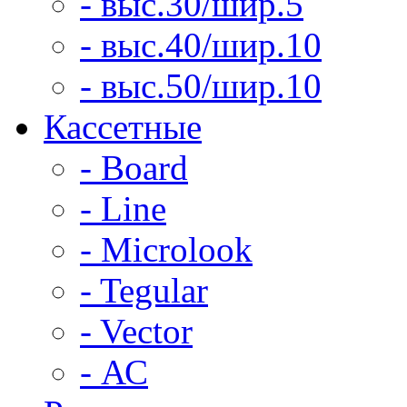
- выс.30/шир.5
- выс.40/шир.10
- выс.50/шир.10
Кассетные
- Board
- Line
- Microlook
- Tegular
- Vector
- АС