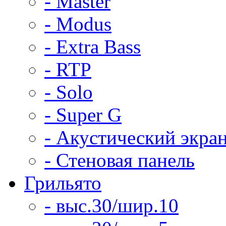
- Master
- Modus
- Extra Bass
- RTP
- Solo
- Super G
- Акустический экра
- Стеновая панель
Грильято
- выс.30/шир.10