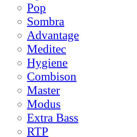
Pop
Sombra
Advantage
Meditec
Hygiene
Combison
Master
Modus
Extra Bass
RTP