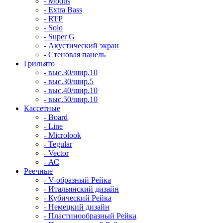
- Modus
- Extra Bass
- RTP
- Solo
- Super G
- Акустический экран
- Стеновая панель
Грильято
- выс.30/шир.10
- выс.30/шир.5
- выс.40/шир.10
- выс.50/шир.10
Кассетные
- Board
- Line
- Microlook
- Tegular
- Vector
- АС
Реечные
- V-образный Рейка
- Итальянский дизайн
- Кубический Рейка
- Немецкий дизайн
- Пластинообразный Рейка