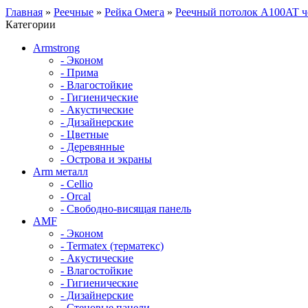
Главная
»
Реечные
»
Рейка Омега
»
Реечный потолок A100AT ч
Категории
Armstrong
- Эконом
- Прима
- Влагостойкие
- Гигиенические
- Акустические
- Дизайнерские
- Цветные
- Деревянные
- Острова и экраны
Arm металл
- Cellio
- Orcal
- Свободно-висящая панель
AMF
- Эконом
- Termatex (терматекс)
- Акустические
- Влагостойкие
- Гигиенические
- Дизайнерские
- Стеновые панели