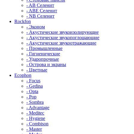
- AB Селенит
- ABE Селенит
- NB Селенит
Rockfon
- Эконом
- Акустические звукоизолирующие
- Акустические звукопоглощающие
- Акустические звукоотражающие
- Промышленные
- Гигиенические
- Ударопрочные
- Острова и экраны
- Цветные
Ecophon
- Focus
- Gedina
- Opta
- Pop
- Sombra
- Advantage
- Meditec
- Hygiene
- Combison
- Master