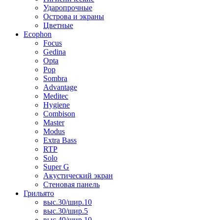
Ударопрочные
Острова и экраны
Цветные
Ecophon
Focus
Gedina
Opta
Pop
Sombra
Advantage
Meditec
Hygiene
Combison
Master
Modus
Extra Bass
RTP
Solo
Super G
Акустический экран
Стеновая панель
Грильято
выс.30/шир.10
выс.30/шир.5
выс.40/шир.10