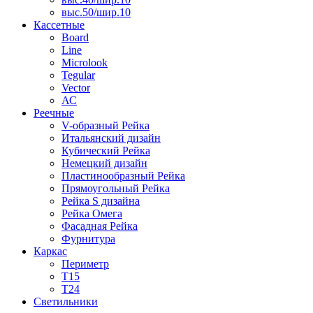
выс.50/шир.10
Кассетные
Board
Line
Microlook
Tegular
Vector
АС
Реечные
V-образный Рейка
Итальянский дизайн
Кубический Рейка
Немецкий дизайн
Пластинообразный Рейка
Прямоугольный Рейка
Рейка S дизайна
Рейка Омега
Фасадная Рейка
Фурнитура
Каркас
Периметр
Т15
Т24
Светильники