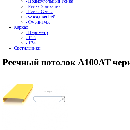
- Прямоугольный Рейка
- Рейка S дизайна
- Рейка Омега
- Фасадная Рейка
- Фурнитура
Каркас
- Периметр
- Т15
- Т24
Светильники
Реечный потолок A100AT черн