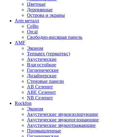
Цветные
Деревянные
Острова и экраны
Arm металл
Cellio
Orcal
Свободно-висящая панель
AMF
Эконом
Termatex (терматекс)
Акустические
Влагостойкие
Гигиенические
Дизайнерские
Стеновые панели
AB Селенит
ABE Селенит
NB Селенит
Rockfon
Эконом
Акустические звукоизолирующие
Акустические звукопоглощающие
Акустические звукоотражающие
Промышленные
Гигиенические