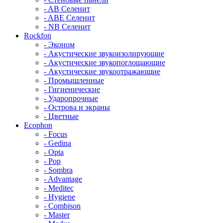
- AB Селенит
- ABE Селенит
- NB Селенит
Rockfon
- Эконом
- Акустические звукоизолирующие
- Акустические звукопоглощающие
- Акустические звукоотражающие
- Промышленные
- Гигиенические
- Ударопрочные
- Острова и экраны
- Цветные
Ecophon
- Focus
- Gedina
- Opta
- Pop
- Sombra
- Advantage
- Meditec
- Hygiene
- Combison
- Master