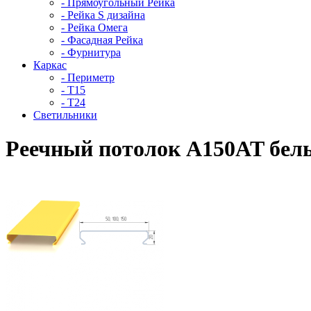
- Прямоугольный Рейка
- Рейка S дизайна
- Рейка Омега
- Фасадная Рейка
- Фурнитура
Каркас
- Периметр
- Т15
- Т24
Светильники
Реечный потолок A150AT бел