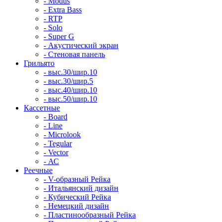
- Modus
- Extra Bass
- RTP
- Solo
- Super G
- Акустический экран
- Стеновая панель
Грильято
- выс.30/шир.10
- выс.30/шир.5
- выс.40/шир.10
- выс.50/шир.10
Кассетные
- Board
- Line
- Microlook
- Tegular
- Vector
- АС
Реечные
- V-образный Рейка
- Итальянский дизайн
- Кубический Рейка
- Немецкий дизайн
- Пластинообразный Рейка