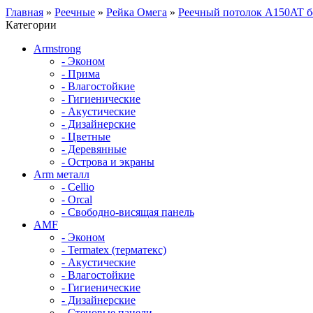
Главная
»
Реечные
»
Рейка Омега
»
Реечный потолок A150AT б
Категории
Armstrong
- Эконом
- Прима
- Влагостойкие
- Гигиенические
- Акустические
- Дизайнерские
- Цветные
- Деревянные
- Острова и экраны
Arm металл
- Cellio
- Orcal
- Свободно-висящая панель
AMF
- Эконом
- Termatex (терматекс)
- Акустические
- Влагостойкие
- Гигиенические
- Дизайнерские
- Стеновые панели