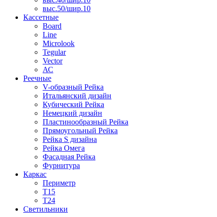
выс.50/шир.10
Кассетные
Board
Line
Microlook
Tegular
Vector
АС
Реечные
V-образный Рейка
Итальянский дизайн
Кубический Рейка
Немецкий дизайн
Пластинообразный Рейка
Прямоугольный Рейка
Рейка S дизайна
Рейка Омега
Фасадная Рейка
Фурнитура
Каркас
Периметр
Т15
Т24
Светильники