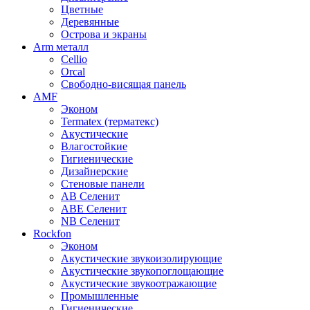
Цветные
Деревянные
Острова и экраны
Arm металл
Cellio
Orcal
Свободно-висящая панель
AMF
Эконом
Termatex (терматекс)
Акустические
Влагостойкие
Гигиенические
Дизайнерские
Стеновые панели
AB Селенит
ABE Селенит
NB Селенит
Rockfon
Эконом
Акустические звукоизолирующие
Акустические звукопоглощающие
Акустические звукоотражающие
Промышленные
Гигиенические