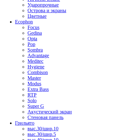
Ударопрочные
Острова и экраны
Цветные
Ecophon
Focus
Gedina
Opta
Pop
Sombra
Advantage
Meditec
Hygiene
Combison
Master
Modus
Extra Bass
RTP
Solo
Super G
Акустический экран
Стеновая панель
Грильято
выс.30/шир.10
выс.30/шир.5
выс.40/шир.10