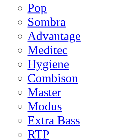
Pop
Sombra
Advantage
Meditec
Hygiene
Combison
Master
Modus
Extra Bass
RTP