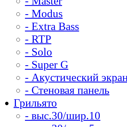
- Master
- Modus
- Extra Bass
- RTP
- Solo
- Super G
- Акустический экра
- Стеновая панель
Грильято
- выс.30/шир.10