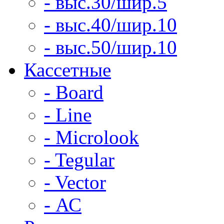
- выс.30/шир.5
- выс.40/шир.10
- выс.50/шир.10
Кассетные
- Board
- Line
- Microlook
- Tegular
- Vector
- АС