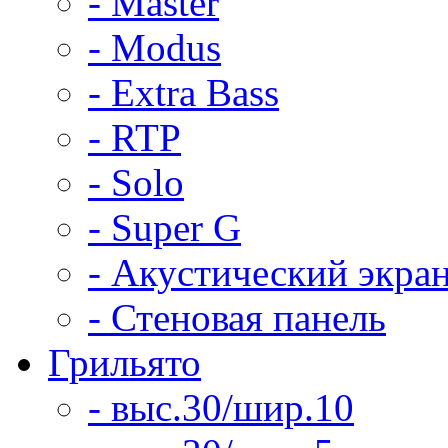
- Master
- Modus
- Extra Bass
- RTP
- Solo
- Super G
- Акустический экра
- Стеновая панель
Грильято
- выс.30/шир.10