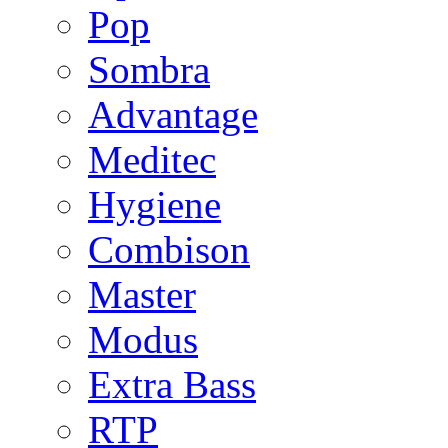
Pop
Sombra
Advantage
Meditec
Hygiene
Combison
Master
Modus
Extra Bass
RTP