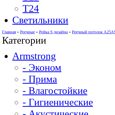
Т24
Светильники
Главная
»
Реечные
»
Рейка S дизайна
»
Реечный потолок A25AS
Категории
Armstrong
- Эконом
- Прима
- Влагостойкие
- Гигиенические
- Акустические