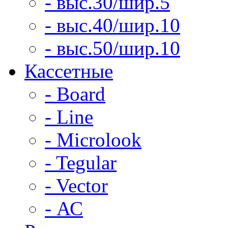
- выс.30/шир.5
- выс.40/шир.10
- выс.50/шир.10
Кассетные
- Board
- Line
- Microlook
- Tegular
- Vector
- АС