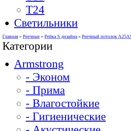
Т24
Светильники
Главная
»
Реечные
»
Рейка S дизайна
»
Реечный потолок A25AS
Категории
Armstrong
- Эконом
- Прима
- Влагостойкие
- Гигиенические
- Акустические