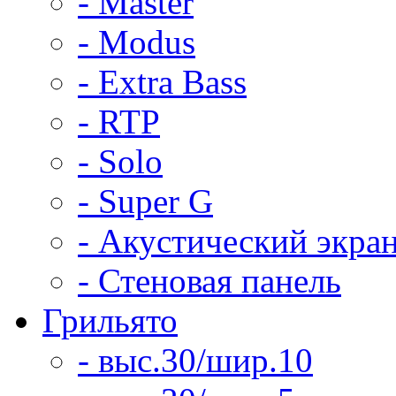
- Master
- Modus
- Extra Bass
- RTP
- Solo
- Super G
- Акустический экра
- Стеновая панель
Грильято
- выс.30/шир.10