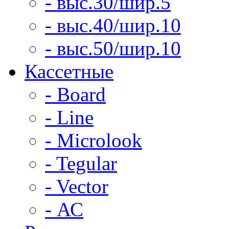
- выс.30/шир.5
- выс.40/шир.10
- выс.50/шир.10
Кассетные
- Board
- Line
- Microlook
- Tegular
- Vector
- АС