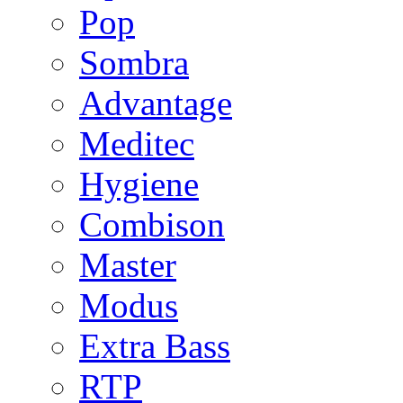
Pop
Sombra
Advantage
Meditec
Hygiene
Combison
Master
Modus
Extra Bass
RTP