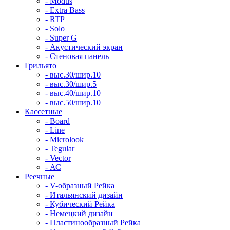
- Modus
- Extra Bass
- RTP
- Solo
- Super G
- Акустический экран
- Стеновая панель
Грильято
- выс.30/шир.10
- выс.30/шир.5
- выс.40/шир.10
- выс.50/шир.10
Кассетные
- Board
- Line
- Microlook
- Tegular
- Vector
- АС
Реечные
- V-образный Рейка
- Итальянский дизайн
- Кубический Рейка
- Немецкий дизайн
- Пластинообразный Рейка