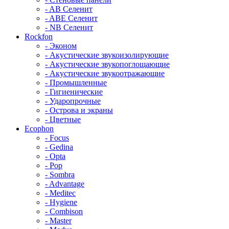
- AB Селенит
- ABE Селенит
- NB Селенит
Rockfon
- Эконом
- Акустические звукоизолирующие
- Акустические звукопоглощающие
- Акустические звукоотражающие
- Промышленные
- Гигиенические
- Ударопрочные
- Острова и экраны
- Цветные
Ecophon
- Focus
- Gedina
- Opta
- Pop
- Sombra
- Advantage
- Meditec
- Hygiene
- Combison
- Master