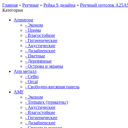
Главная
»
Реечные
»
Рейка S дизайна
»
Реечный потолок A25A
Категории
Armstrong
- Эконом
- Прима
- Влагостойкие
- Гигиенические
- Акустические
- Дизайнерские
- Цветные
- Деревянные
- Острова и экраны
Arm металл
- Cellio
- Orcal
- Свободно-висящая панель
AMF
- Эконом
- Termatex (терматекс)
- Акустические
- Влагостойкие
- Гигиенические
- Дизайнерские
- Стеновые панели