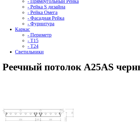
- Прямоугольный Рейка
- Рейка S дизайна
- Рейка Омега
- Фасадная Рейка
- Фурнитура
Каркас
- Периметр
- Т15
- Т24
Светильники
Реечный потолок A25AS чер