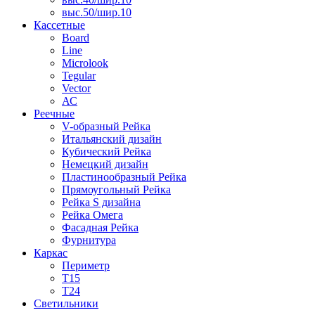
выс.50/шир.10
Кассетные
Board
Line
Microlook
Tegular
Vector
АС
Реечные
V-образный Рейка
Итальянский дизайн
Кубический Рейка
Немецкий дизайн
Пластинообразный Рейка
Прямоугольный Рейка
Рейка S дизайна
Рейка Омега
Фасадная Рейка
Фурнитура
Каркас
Периметр
Т15
Т24
Светильники