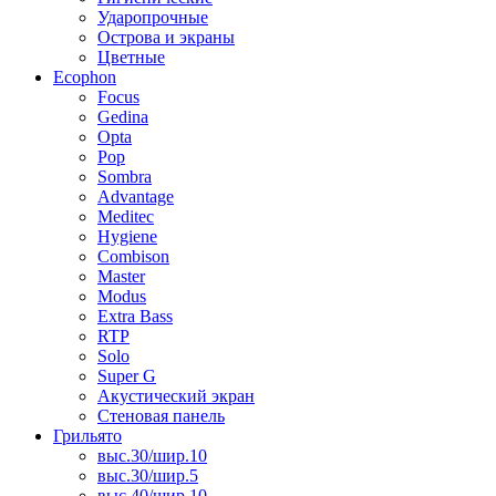
Ударопрочные
Острова и экраны
Цветные
Ecophon
Focus
Gedina
Opta
Pop
Sombra
Advantage
Meditec
Hygiene
Combison
Master
Modus
Extra Bass
RTP
Solo
Super G
Акустический экран
Стеновая панель
Грильято
выс.30/шир.10
выс.30/шир.5
выс.40/шир.10