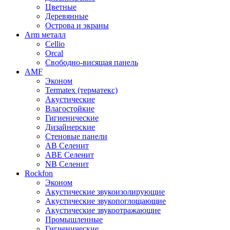
Цветные
Деревянные
Острова и экраны
Arm металл
Cellio
Orcal
Свободно-висящая панель
AMF
Эконом
Termatex (терматекс)
Акустические
Влагостойкие
Гигиенические
Дизайнерские
Стеновые панели
AB Селенит
ABE Селенит
NB Селенит
Rockfon
Эконом
Акустические звукоизолирующие
Акустические звукопоглощающие
Акустические звукоотражающие
Промышленные
Гигиенические